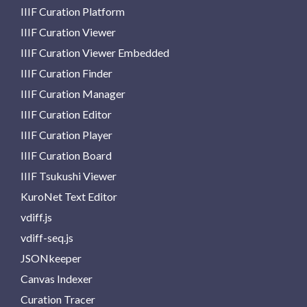
IIIF Curation Platform
IIIF Curation Viewer
IIIF Curation Viewer Embedded
IIIF Curation Finder
IIIF Curation Manager
IIIF Curation Editor
IIIF Curation Player
IIIF Curation Board
IIIF Tsukushi Viewer
KuroNet Text Editor
vdiff.js
vdiff-seq.js
JSONkeeper
Canvas Indexer
Curation Tracer