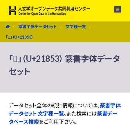
メニュー
篆書字体データセット
文字種一覧
「𡡓」（U+21853）
「𡡓」（U+21853） 篆書字体データ
セット
データセット全体の統計情報については、
篆書字体
データセット 文字種一覧
、また検索には
篆書デー
タベース検索
をご利用下さい。