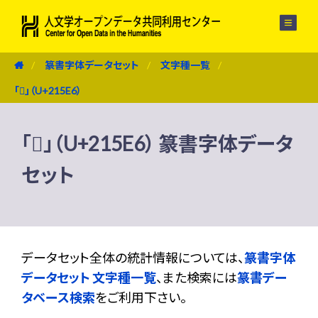
メニュー
篆書字体データセット
文字種一覧
「𡗦」（U+215E6）
「𡗦」（U+215E6） 篆書字体データ
セット
データセット全体の統計情報については、
篆書字体
データセット 文字種一覧
、また検索には
篆書デー
タベース検索
をご利用下さい。