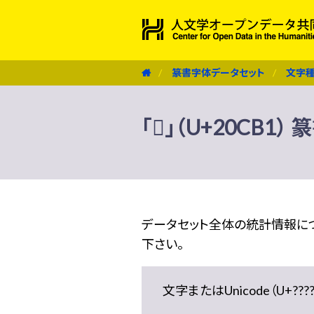
篆書字体データセット
文字
「𠲱」（U+20CB
データセット全体の統計情報に
下さい。
文字またはUnicode（U+??