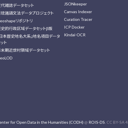
JSONkeeper
近代雑誌データセット
Canvas Indexer
日琉諸語文法データプロジェクト
Curation Tracer
eoshapeリポジトリ
ICP Docker
歴史的行政区域データセットβ版
Kindai-OCR
『日本歴史地名大系』地名項目データ
セット
幕末期近世村領域データセット
eoLOD
enter for Open Data in the Humanities (CODH)
@
ROIS-DS
. CC BY-SA 4.