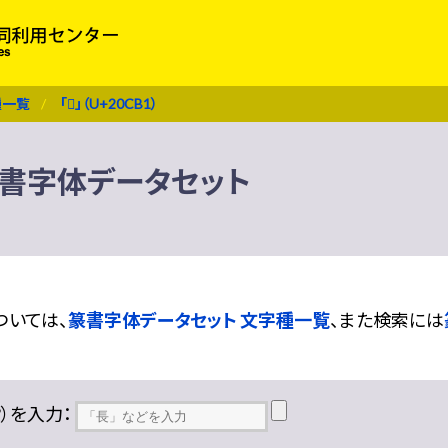
種一覧
「𠲱」（U+20CB1）
1） 篆書字体データセット
ついては、
篆書字体データセット 文字種一覧
、また検索には
??）を入力：