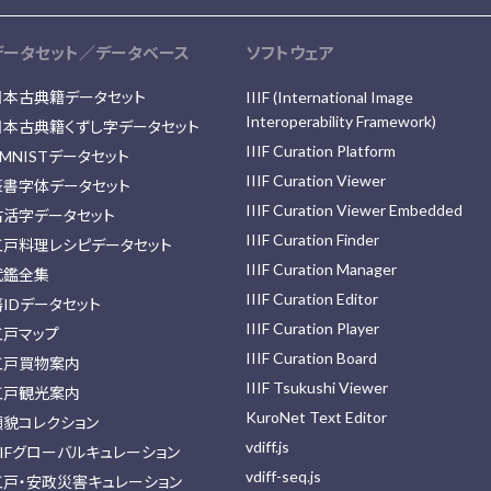
データセット／データベース
ソフトウェア
日本古典籍データセット
IIIF (International Image
Interoperability Framework)
日本古典籍くずし字データセット
IIIF Curation Platform
MNISTデータセット
IIIF Curation Viewer
篆書字体データセット
IIIF Curation Viewer Embedded
古活字データセット
IIIF Curation Finder
江戸料理レシピデータセット
IIIF Curation Manager
武鑑全集
IIIF Curation Editor
藩IDデータセット
IIIF Curation Player
江戸マップ
IIIF Curation Board
江戸買物案内
IIIF Tsukushi Viewer
江戸観光案内
KuroNet Text Editor
顔貌コレクション
vdiff.js
IIFグローバルキュレーション
vdiff-seq.js
江戸・安政災害キュレーション