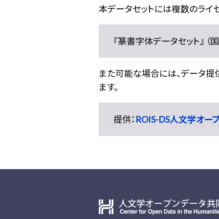
本データセットには複数のライセ
『篆書字体データセット』 （国文
また可能な場合には、データ提供元
ます。
提供：
ROIS-DS人文学オ