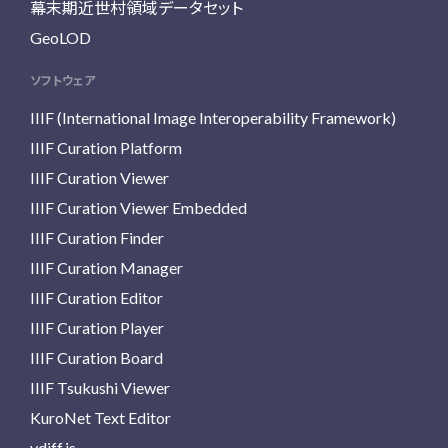
幕末期近世村領域データセット
GeoLOD
ソフトウェア
IIIF (International Image Interoperability Framework)
IIIF Curation Platform
IIIF Curation Viewer
IIIF Curation Viewer Embedded
IIIF Curation Finder
IIIF Curation Manager
IIIF Curation Editor
IIIF Curation Player
IIIF Curation Board
IIIF Tsukushi Viewer
KuroNet Text Editor
vdiff.js