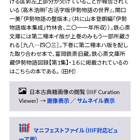
ける匡郭左上部分が欠けていることが報告されて
いる（高木浩明「古活字版伊勢物語の世界」、関口
一美「伊勢物語の整版本」（共に山本登朗編『伊勢
物語版本集成』竹林舎、二〇一一年所収））。鉄心斎
文庫には第二種本イ版が上巻のみもう一部所蔵さ
れる［九八―四〇三］。下巻に第二種本ハ版を配し
た取り合わせ本で、富岡鉄斎旧蔵。鉄心斎文庫所
蔵伊勢物語図録【第1集】・１６に掲載されているの
はこちらの本である。 （田村）
日本古典籍画像の閲覧（IIIF Curation
Viewer） →
画像表示
／
サムネイル表示
マニフェストファイル（IIIF対応ビュ
ーア用）