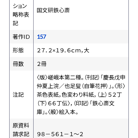
ション
国文研鉄心斎
略称表
記
著作ID
157
形態
２７．２×１９．６ｃｍ，大
冊数
２冊
〈版〉嵯峨本第二種。（刊記）「慶長戊申
仲夏上浣／也足叟（自筆花押）」。〈形〉
注記
茶色表紙，色変わり料紙，（上）５２丁
（下）６６丁伝〉，（印記）「鉄心斎文
庫」。〈般〉絵入本。
原資料
請求記
９８－５６１－１～２