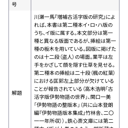
号
川瀬一馬『増補古活字版の研究』によ
れば、本書は第二種本イ・ロ・ハ版の
うち、イ版に属する。本文部分は第一
種と異なる版面であるが、挿絵は第一
種の板木を用いている。図版に掲げた
のは十二段（盗人）の場面。業平は左
手をかざして顔を隠す仕草を見せる。
第二種本の挿絵は二十段（楓の紅葉）
における匡郭左上部分が欠けている
ことが報告されている（高木浩明「古
解題
活字版伊勢物語の世界」、関口一美
「伊勢物語の整版本」（共に山本登朗
編『伊勢物語版本集成』竹林舎、二〇
一一年所収））。鉄心斎文庫には第二