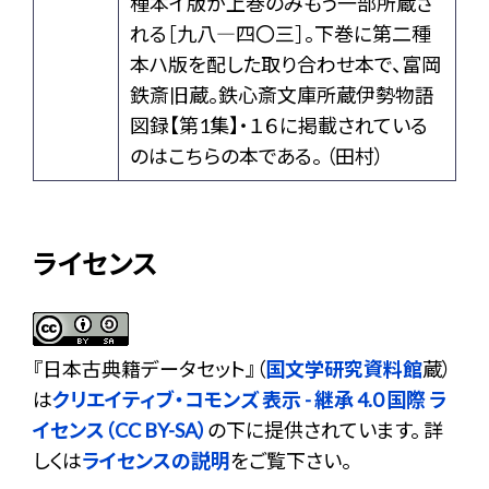
種本イ版が上巻のみもう一部所蔵さ
れる［九八―四〇三］。下巻に第二種
本ハ版を配した取り合わせ本で、富岡
鉄斎旧蔵。鉄心斎文庫所蔵伊勢物語
図録【第1集】・１６に掲載されている
のはこちらの本である。 （田村）
ライセンス
『
日本古典籍データセット
』（
国文学研究資料館
蔵）
は
クリエイティブ・コモンズ 表示 - 継承 4.0 国際 ラ
イセンス（CC BY-SA）
の下に提供されています。 詳
しくは
ライセンスの説明
をご覧下さい。