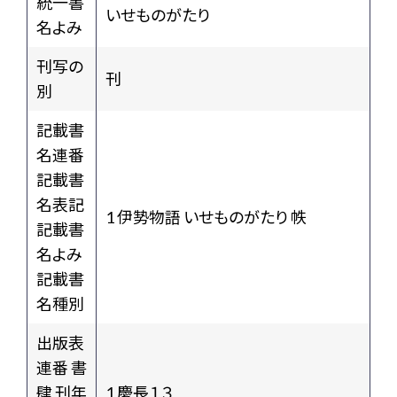
統一書
いせものがたり
名よみ
刊写の
刊
別
記載書
名連番
記載書
名表記
1 伊㔟物語 いせものがたり 帙
記載書
名よみ
記載書
名種別
出版表
連番 書
肆 刊年
1 慶長１３