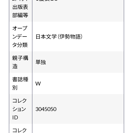
出版表
部編等
オープ
ンデー
日本文学（伊勢物語）
タ分類
親子構
単独
造
書誌種
W
別
コレク
ション
3045050
ID
コレク