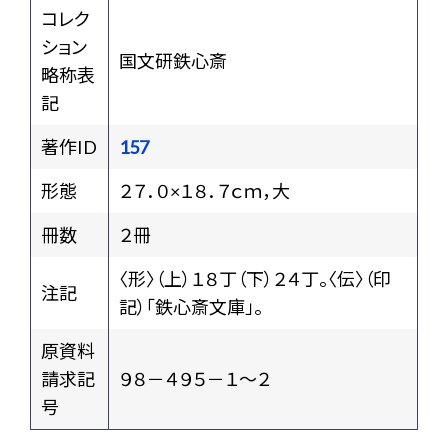
コレク
ション
国文研鉄心斎
略称表
記
著作ID
157
形態
２７．０×１８．７ｃｍ，大
冊数
２冊
〈形〉（上）１８丁（下）２４丁。〈伝〉（印
注記
記）「鉄心斎文庫」。
原資料
請求記
９８－４９５－１～２
号