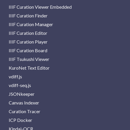
IIIF Curation Viewer Embedded
IIIF Curation Finder
IIIF Curation Manager
IIIF Curation Editor
IIIF Curation Player
IIIF Curation Board
IIIF Tsukushi Viewer
KuroNet Text Editor
vdiff.js
vdiff-seq.js
JSONkeeper
Canvas Indexer
Curation Tracer
ICP Docker
Kindai-OCR