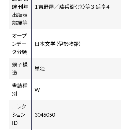
肆 刊年
1 吉野屋／藤兵衞〈京〉等３ 延享４
出版表
部編等
オープ
ンデー
日本文学（伊勢物語）
タ分類
親子構
単独
造
書誌種
W
別
コレク
ション
3045050
ID