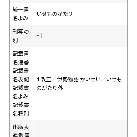
統一書
いせものがたり
名よみ
刊写の
刊
別
記載書
名連番
記載書
名表記
1 改正／伊㔟物語 かいせい／いせも
記載書
のがたり 外
名よみ
記載書
名種別
出版表
連番 書