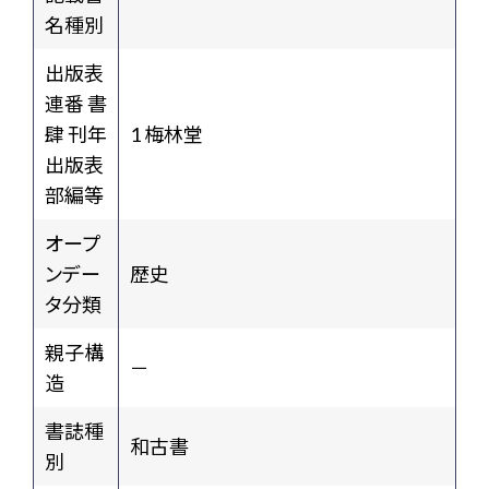
名種別
出版表
連番 書
肆 刊年
1 梅林堂
出版表
部編等
オープ
ンデー
歴史
タ分類
親子構
－
造
書誌種
和古書
別