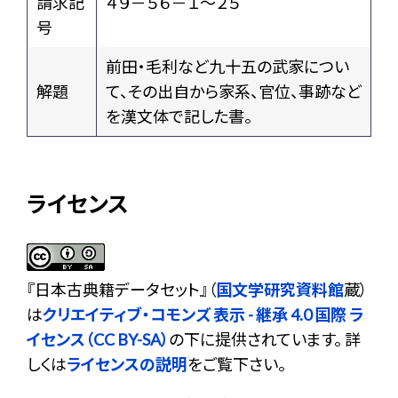
請求記
４９－５６－１～２５
号
前田・毛利など九十五の武家につい
解題
て、その出自から家系、官位、事跡など
を漢文体で記した書。
ライセンス
『
日本古典籍データセット
』（
国文学研究資料館
蔵）
は
クリエイティブ・コモンズ 表示 - 継承 4.0 国際 ラ
イセンス（CC BY-SA）
の下に提供されています。 詳
しくは
ライセンスの説明
をご覧下さい。