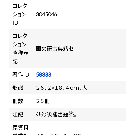
コレク
ション
3045046
ID
コレク
ション
国文研古典籍セ
略称表
記
著作ID
58333
形態
２６．２×１８．４ｃｍ，大
冊数
２５冊
注記
〈形〉後補書題簽。
原資料