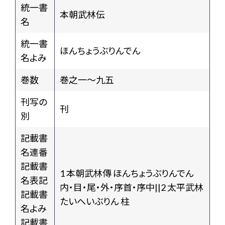
統一書
本朝武林伝
名
統一書
ほんちょうぶりんでん
名よみ
巻数
巻之一～九五
刊写の
刊
別
記載書
名連番
記載書
1 本朝武林傳 ほんちょうぶりんでん
名表記
内・目・尾・外・序首・序中||2 太平武林
記載書
たいへいぶりん 柱
名よみ
記載書