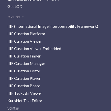
GeoLOD
ソフトウェア
IIIF (International Image Interoperability Framework)
IIIF Curation Platform
IIIF Curation Viewer
IIIF Curation Viewer Embedded
IIIF Curation Finder
IIIF Curation Manager
IIIF Curation Editor
IIIF Curation Player
IIIF Curation Board
IIIF Tsukushi Viewer
KuroNet Text Editor
vdiff.js