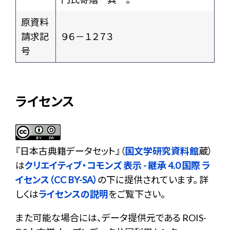
原資料
請求記
９６－１２７３
号
ライセンス
『
日本古典籍データセット
』（
国文学研究資料館
蔵）
は
クリエイティブ・コモンズ 表示 - 継承 4.0 国際 ラ
イセンス（CC BY-SA）
の下に提供されています。 詳
しくは
ライセンスの説明
をご覧下さい。
また可能な場合には、データ提供元である ROIS-