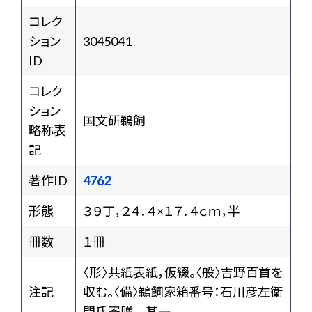
コレク
ション
3045041
ID
コレク
ション
国文研鵜飼
略称表
記
著作ID
4762
形態
３９丁，２４．４×１７．４ｃｍ，半
冊数
１冊
〈形〉共紙表紙，仮綴。〈般〉吉野百首を
注記
収む。〈備〉鵜飼家箱番号：石川彦左衛
門氏寄贈 其一。