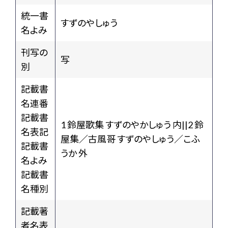
統一書
すずのやしゅう
名よみ
刊写の
写
別
記載書
名連番
記載書
1 鈴屋歌集 すずのやかしゅう 内||2 鈴
名表記
屋集／古風哥 すずのやしゅう／こふ
記載書
うか 外
名よみ
記載書
名種別
記載著
者名表