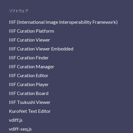
ソフトウェア
IIIF (International Image Interoperability Framework)
IIIF Curation Platform
IIIF Curation Viewer
IIIF Curation Viewer Embedded
IIIF Curation Finder
IIIF Curation Manager
IIIF Curation Editor
IIIF Curation Player
IIIF Curation Board
IIIF Tsukushi Viewer
KuroNet Text Editor
vdiff.js
vdiff-seq.js