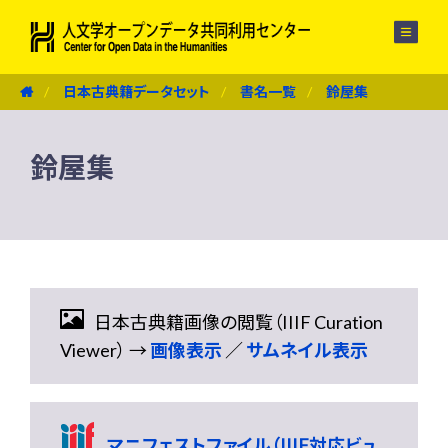
メニュー
日本古典籍データセット
書名一覧
鈴屋集
鈴屋集
日本古典籍画像の閲覧（IIIF Curation
Viewer） →
画像表示
／
サムネイル表示
マニフェストファイル（IIIF対応ビュ