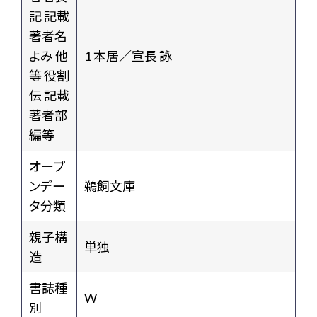
記 記載
著者名
よみ 他
1 本居／宣長 詠
等 役割
伝 記載
著者部
編等
オープ
ンデー
鵜飼文庫
タ分類
親子構
単独
造
書誌種
W
別