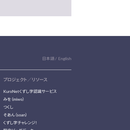
日本語
English
プロジェクト／リソース
KuroNetくずし字認識サービス
みを（miwo）
つくし
そあん（soan）
くずし字チャレンジ！