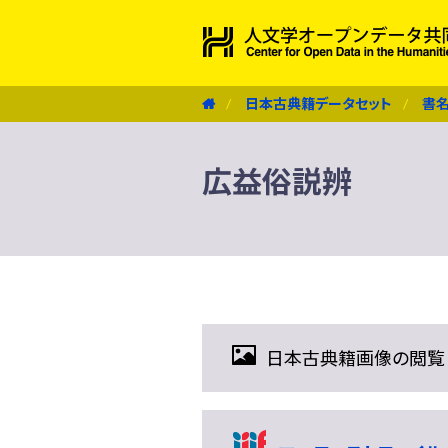
日本古典籍データセット
書
広益俗説辨
日本古典籍画像の閲覧（IIIF 