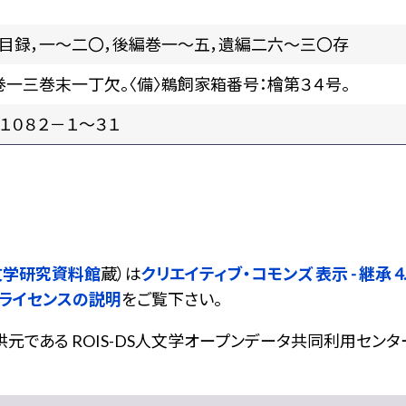
総目録，一～二〇，後編巻一～五，遺編二六～三〇存
巻一三巻末一丁欠。〈備〉鵜飼家箱番号：檜第３４号。
１０８２－１～３１
文学研究資料館
蔵）は
クリエイティブ・コモンズ 表示 - 継承 4.0
ライセンスの説明
をご覧下さい。
である ROIS-DS人文学オープンデータ共同利用センター