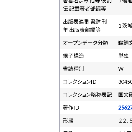
著者名よみ 他等 役割
1 蟠
伝 記載著者部編等
出版表連番 書肆 刊
1 茨
年 出版表部編等
オープンデータ分類
鵜飼
親子構造
単独
書誌種別
W
コレクションID
3045
コレクション略称表記
国文
著作ID
2562
形態
２２．