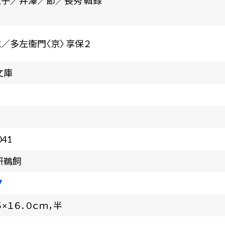
龍子／井澤／節／長秀 輯録
城／多左衞門〈京〉 享保２
文庫
041
研鵜飼
7
５×１６．０ｃｍ，半