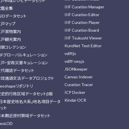
江戸料理レシピデータセット
IIIF Curation Manager
武鑑全集
IIIF Curation Editor
藩IDデータセット
IIIF Curation Player
江戸マップ
IIIF Curation Board
江戸買物案内
IIIF Tsukushi Viewer
江戸観光案内
KuroNet Text Editor
顔貌コレクション
vdiff.js
IIFグローバルキュレーション
vdiff-seq.js
江戸・安政災害キュレーション
JSONkeeper
近代雑誌データセット
Canvas Indexer
日琉諸語文法データプロジェクト
Curation Tracer
eoshapeリポジトリ
ICP Docker
歴史的行政区域データセットβ版
Kindai-OCR
『日本歴史地名大系』地名項目データ
セット
幕末期近世村領域データセット
eoLOD