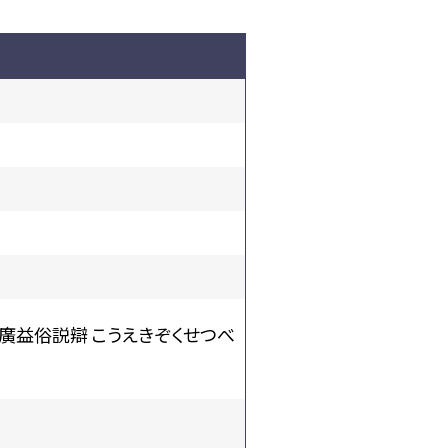
2 廣益俗説辯 こうえきぞくせつべ