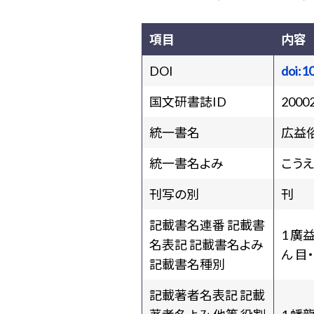
項目
内容
DOI
doi:1
国文研書誌ID
2000
統一書名
広益
統一書名よみ
こう
刊写の別
刊
記載書名連番 記載書
1 廣
名表記 記載書名よみ
ん 目
記載書名種別
記載著者名表記 記載