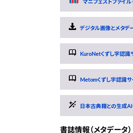
マニフェストファイル（
デジタル画像とメタデータの
KuroNetくずし字認
Metomくずし字認識
日本古典籍との生成AI
書誌情報（メタデータ）