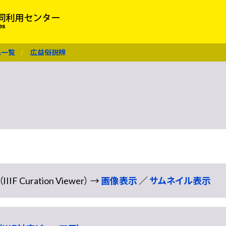
名一覧
広益俗説辨
Curation Viewer） →
画像表示
／
サムネイル表示