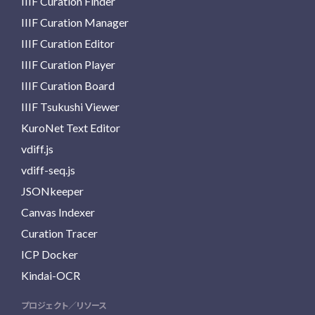
IIIF Curation Finder
IIIF Curation Manager
IIIF Curation Editor
IIIF Curation Player
IIIF Curation Board
IIIF Tsukushi Viewer
KuroNet Text Editor
vdiff.js
vdiff-seq.js
JSONkeeper
Canvas Indexer
Curation Tracer
ICP Docker
Kindai-OCR
プロジェクト／リソース