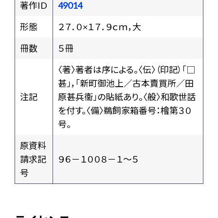
著作ID
49014
形態
２７．０×１７．９ｃｍ，大
冊数
５冊
〈著〉著者は序による。〈伝〉（印記）「□
甚」，「新町御池上／古本賣買所／田
注記
原甚兵衞」の貼紙あり。〈般〉和歌世話
を付す。〈備〉鵜飼家箱番号：檜第３０
号。
原資料
請求記
９６－１００８－１～５
号