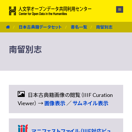
メニュー
日本古典籍データセット
書名一覧
南留別志
南留別志
日本古典籍画像の閲覧（IIIF Curation
Viewer） →
画像表示
／
サムネイル表示
マニフェストファイル（IIIF対応ビュ