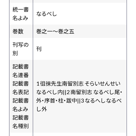
統一書
なるべし
名よみ
巻数
巻之一～巻之五
刊写の
刊
別
記載書
名連番
記載書
1 徂徠先生南留別志 そらいせんせい
名表記
なるべし 内||2 南留別志 なるべし 尾・
記載書
外・序首・柱・跋中||3 なるへし なるべ
名よみ
し 外
記載書
名種別