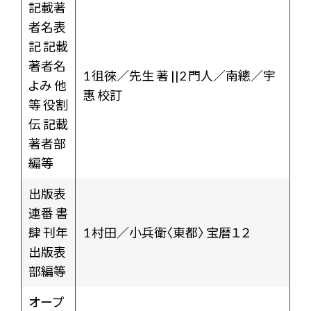
記載著
者名表
記 記載
著者名
1 徂徠／先生 著 ||2 門人／南總／宇
よみ 他
惠 校訂
等 役割
伝 記載
著者部
編等
出版表
連番 書
肆 刊年
1 村田／小兵衛〈東都〉 宝暦１２
出版表
部編等
オープ