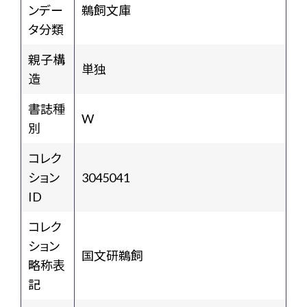
ンデー
鵜飼文庫
タ分類
親子構
単独
造
書誌種
W
別
コレク
ション
3045041
ID
コレク
ション
国文研鵜飼
略称表
記