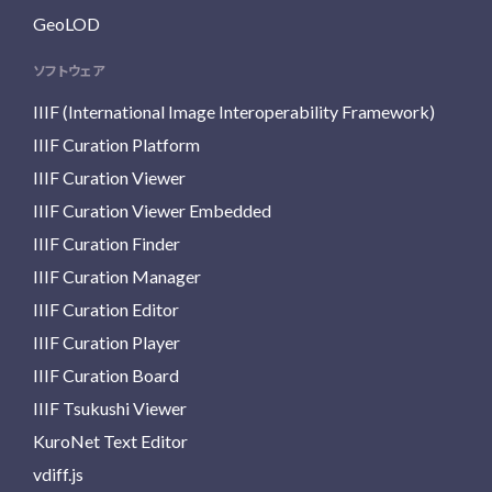
GeoLOD
ソフトウェア
IIIF (International Image Interoperability Framework)
IIIF Curation Platform
IIIF Curation Viewer
IIIF Curation Viewer Embedded
IIIF Curation Finder
IIIF Curation Manager
IIIF Curation Editor
IIIF Curation Player
IIIF Curation Board
IIIF Tsukushi Viewer
KuroNet Text Editor
vdiff.js