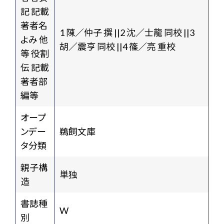
記 記載
著者名
1 陳／仲子 撰 ||2 沈／士龍 同校 ||3
よみ 他
胡／震亨 同校 ||4 篠／亮 重校
等 役割
伝 記載
著者部
編等
オープ
ンデー
鵜飼文庫
タ分類
親子構
単独
造
書誌種
W
別