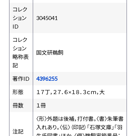
コレク
ション
3045041
ID
コレク
ション
国文研鵜飼
略称表
記
著作ID
4396255
形態
１７丁，２７．６×１８．３ｃｍ，大
冊数
１冊
〈形〉外題は後補，打付書。〈書〉朱筆書
入れあり。〈伝〉（印記）「石塚文庫」「羽
注記
生氏図書」ほか。〈備〉鵜飼家箱番号：