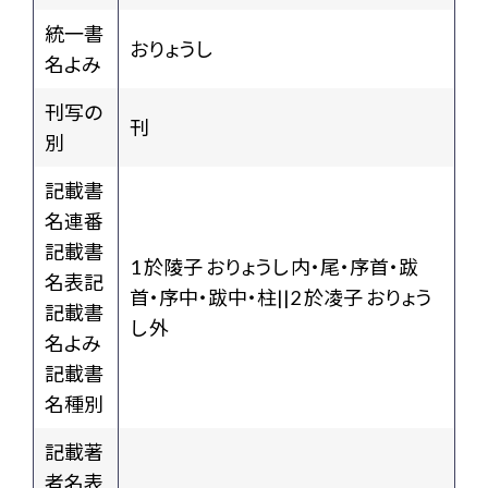
統一書
おりょうし
名よみ
刊写の
刊
別
記載書
名連番
記載書
1 於陵子 おりょうし 内・尾・序首・跋
名表記
首・序中・跋中・柱||2 於凌子 おりょう
記載書
し 外
名よみ
記載書
名種別
記載著
者名表