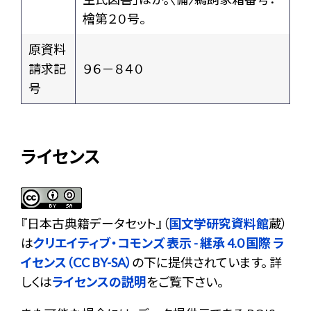
檜第２０号。
原資料
請求記
９６－８４０
号
ライセンス
『
日本古典籍データセット
』（
国文学研究資料館
蔵）
は
クリエイティブ・コモンズ 表示 - 継承 4.0 国際 ラ
イセンス（CC BY-SA）
の下に提供されています。 詳
しくは
ライセンスの説明
をご覧下さい。