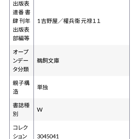
出版表
連番 書
肆 刊年
1 吉野屋／權兵衞 元禄１１
出版表
部編等
オープ
ンデー
鵜飼文庫
タ分類
親子構
単独
造
書誌種
W
別
コレク
ション
3045041