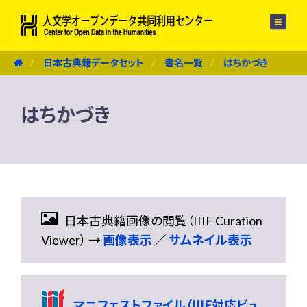
メニュー
日本古典籍データセット
書名一覧
はちかづき
はちかづき
日本古典籍画像の閲覧（IIIF Curation
Viewer） →
画像表示
／
サムネイル表示
マニフェストファイル（IIIF対応ビュ