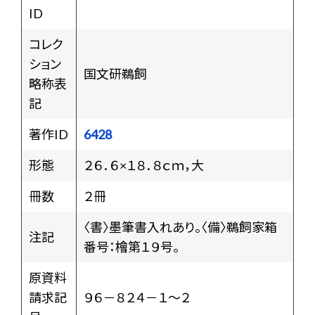
ID
コレク
ション
国文研鵜飼
略称表
記
著作ID
6428
形態
２６．６×１８．８ｃｍ，大
冊数
２冊
〈書〉墨筆書入れあり。〈備〉鵜飼家箱
注記
番号：檜第１９号。
原資料
請求記
９６－８２４－１～２