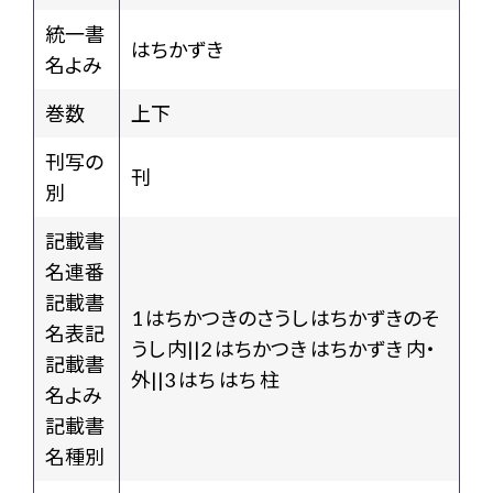
統一書
はちかずき
名よみ
巻数
上下
刊写の
刊
別
記載書
名連番
記載書
1 はちかつきのさうし はちかずきのそ
名表記
うし 内||2 はちかつき はちかずき 内・
記載書
外||3 はち はち 柱
名よみ
記載書
名種別