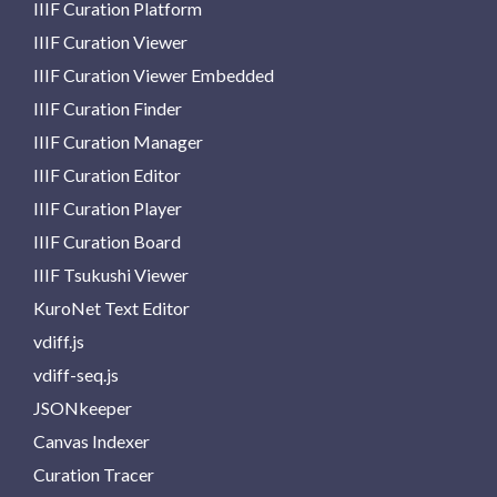
IIIF Curation Platform
IIIF Curation Viewer
IIIF Curation Viewer Embedded
IIIF Curation Finder
IIIF Curation Manager
IIIF Curation Editor
IIIF Curation Player
IIIF Curation Board
IIIF Tsukushi Viewer
KuroNet Text Editor
vdiff.js
vdiff-seq.js
JSONkeeper
Canvas Indexer
Curation Tracer