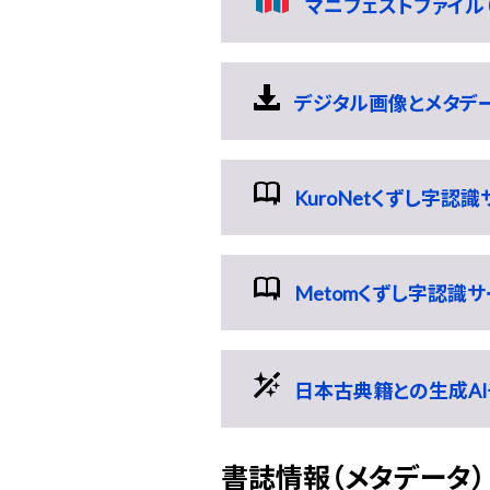
マニフェストファイル（
デジタル画像とメタデータの
KuroNetくずし字認
Metomくずし字認識
日本古典籍との生成AI
書誌情報（メタデータ）