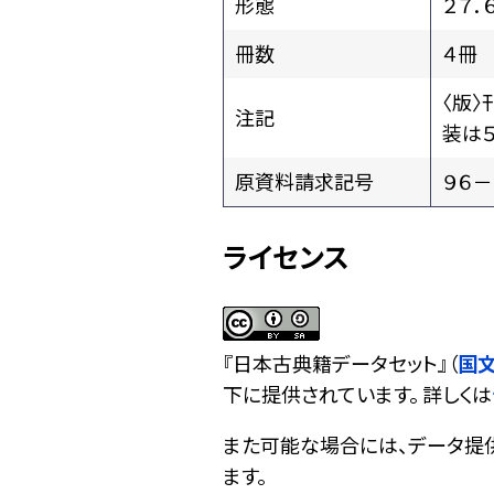
形態
２７．
冊数
４冊
〈版
注記
装は５
原資料請求記号
９６－
ライセンス
『
日本古典籍データセット
』（
国
下に提供されています。 詳しくは
また可能な場合には、データ提供元
ます。