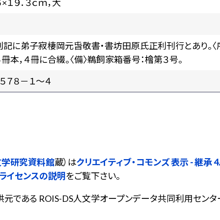
６×１９．３ｃｍ，大
〉刊記に弟子寂棲岡元旾敬書・書坊田原氏正利刊行とあり。〈序
冊本，４冊に合綴。〈備〉鵜飼家箱番号：檜第３号。
５７８－１～４
文学研究資料館
蔵）は
クリエイティブ・コモンズ 表示 - 継承 4.0
ライセンスの説明
をご覧下さい。
である ROIS-DS人文学オープンデータ共同利用センター