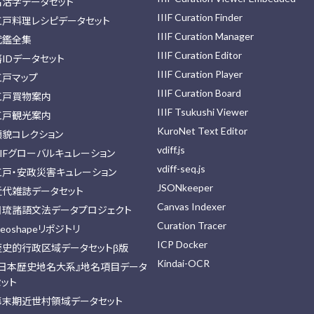
古活字データセット
IIIF Curation Finder
江戸料理レシピデータセット
IIIF Curation Manager
武鑑全集
IIIF Curation Editor
藩IDデータセット
IIIF Curation Player
江戸マップ
IIIF Curation Board
江戸買物案内
IIIF Tsukushi Viewer
江戸観光案内
KuroNet Text Editor
顔貌コレクション
vdiff.js
IIFグローバルキュレーション
vdiff-seq.js
江戸・安政災害キュレーション
JSONkeeper
近代雑誌データセット
Canvas Indexer
日琉諸語文法データプロジェクト
Curation Tracer
eoshapeリポジトリ
ICP Docker
歴史的行政区域データセットβ版
Kindai-OCR
『日本歴史地名大系』地名項目データ
セット
幕末期近世村領域データセット