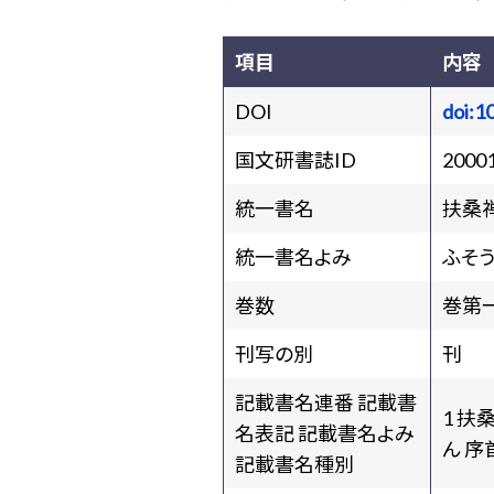
項目
内容
DOI
doi:1
国文研書誌ID
2000
統一書名
扶桑
統一書名よみ
ふそ
巻数
巻第
刊写の別
刊
記載書名連番 記載書
1 扶
名表記 記載書名よみ
ん 序
記載書名種別