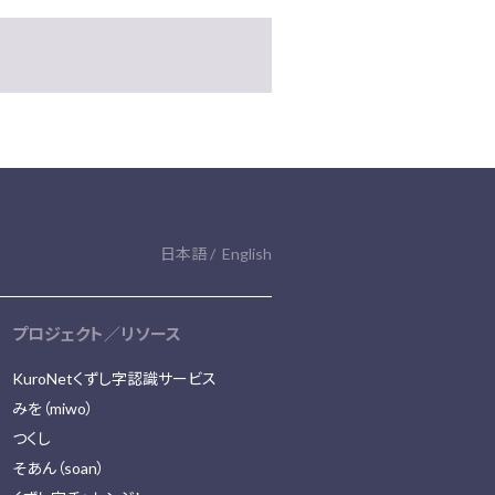
日本語
English
プロジェクト／リソース
KuroNetくずし字認識サービス
みを（miwo）
つくし
そあん（soan）