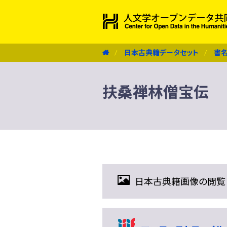
日本古典籍データセット
書
扶桑禅林僧宝伝
日本古典籍画像の閲覧（IIIF 