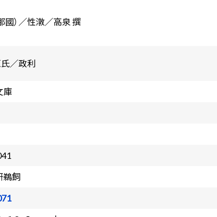
支那國）／性潡／高泉 撰
原氏／政利
文庫
041
研鵜飼
071