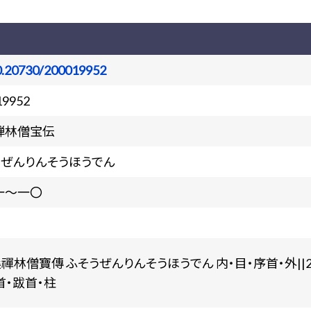
0.20730/200019952
19952
禅林僧宝伝
うぜんりんそうほうでん
一～一〇
桑禪林僧寶傳 ふそうぜんりんそうほうでん 内・目・序首・外||
首・跋首・柱