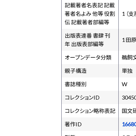
記載著者名表記 記載
著者名よみ 他等 役割
1 （
伝 記載著者部編等
出版表連番 書肆 刊
1 田
年 出版表部編等
オープンデータ分類
鵜飼
親子構造
単独
書誌種別
W
コレクションID
3045
コレクション略称表記
国文
著作ID
1668