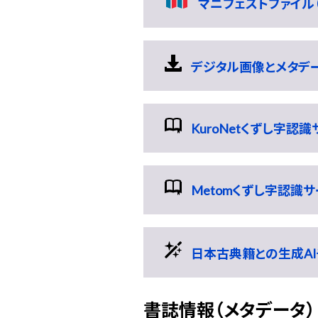
マニフェストファイル（
デジタル画像とメタデータ
KuroNetくずし字認
Metomくずし字認識
日本古典籍との生成AI
書誌情報（メタデータ）