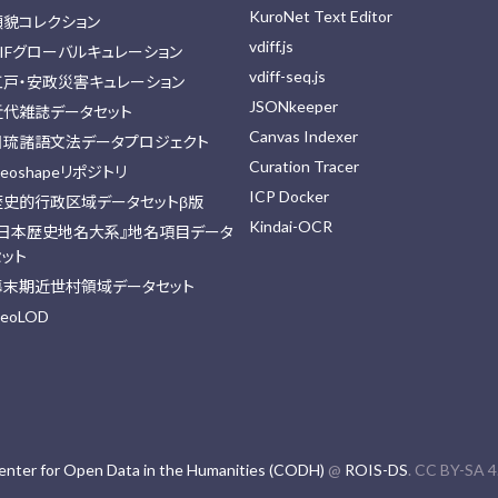
KuroNet Text Editor
顔貌コレクション
vdiff.js
IIFグローバルキュレーション
vdiff-seq.js
江戸・安政災害キュレーション
JSONkeeper
近代雑誌データセット
Canvas Indexer
日琉諸語文法データプロジェクト
Curation Tracer
eoshapeリポジトリ
ICP Docker
歴史的行政区域データセットβ版
Kindai-OCR
『日本歴史地名大系』地名項目データ
セット
幕末期近世村領域データセット
eoLOD
enter for Open Data in the Humanities (CODH)
@
ROIS-DS
. CC BY-SA 4.