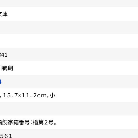
文庫
041
研鵜飼
4
，１５．７×１１．２ｃｍ，小
鵜飼家箱番号：檜第２号。
５６１