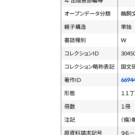
年 出版表部編等
オープンデータ分類
鵜飼
親子構造
単独
書誌種別
W
コレクションID
3045
コレクション略称表記
国文
著作ID
6694
形態
１１丁
冊数
１冊
注記
〈備〉
原資料請求記号
９６－