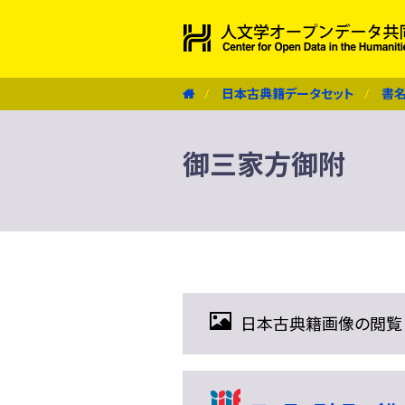
日本古典籍データセット
書
御三家方御附
日本古典籍画像の閲覧（IIIF 