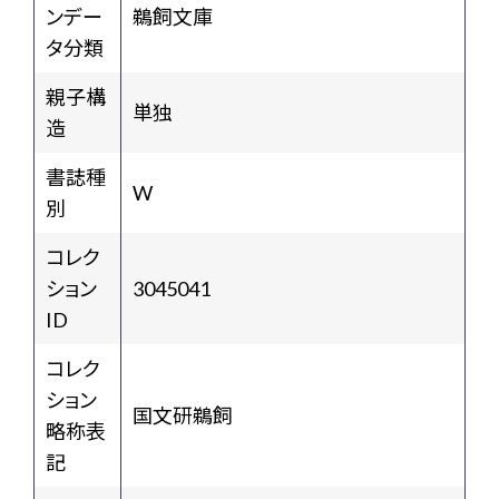
ンデー
鵜飼文庫
タ分類
親子構
単独
造
書誌種
W
別
コレク
ション
3045041
ID
コレク
ション
国文研鵜飼
略称表
記