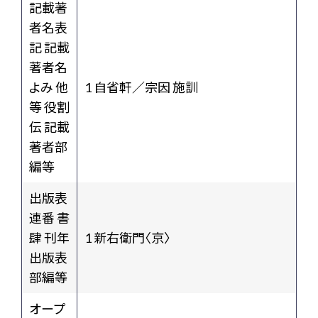
記載著
者名表
記 記載
著者名
よみ 他
1 自省軒／宗因 施訓
等 役割
伝 記載
著者部
編等
出版表
連番 書
肆 刊年
1 新右衛門〈京〉
出版表
部編等
オープ