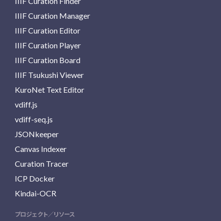
IIIF Curation Finder
IIIF Curation Manager
IIIF Curation Editor
IIIF Curation Player
IIIF Curation Board
IIIF Tsukushi Viewer
KuroNet Text Editor
vdiff.js
vdiff-seq.js
JSONkeeper
Canvas Indexer
Curation Tracer
ICP Docker
Kindai-OCR
プロジェクト／リソース