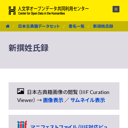
メニュー
日本古典籍データセット
書名一覧
新撰姓氏録
新撰姓氏録
日本古典籍画像の閲覧（IIIF Curation
Viewer） →
画像表示
／
サムネイル表示
マニフェストファイル（IIIF対応ビュ