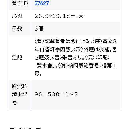
著作ID
37627
形態
２６．９×１９．１ｃｍ，大
冊数
３冊
〈著〉記載著者は跋による。〈序〉寛文８
年自省軒宗因跋。〈形〉外題は後補，書
注記
き題簽。〈書〉朱書あり。〈伝〉（印記）
「賢木舎」。〈備〉鵜飼家箱番号：檜第１
号。
原資料
請求記
９６－５３８－１～３
号