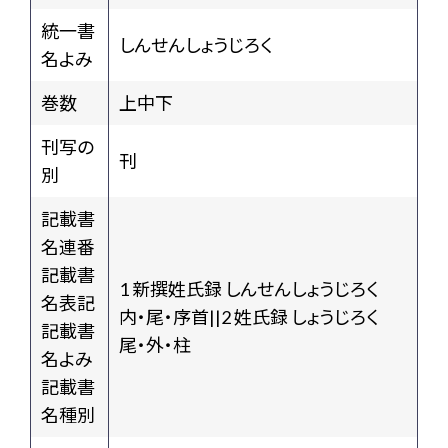
統一書
しんせんしょうじろく
名よみ
巻数
上中下
刊写の
刊
別
記載書
名連番
記載書
1 新撰姓氏録 しんせんしょうじろく
名表記
内・尾・序首||2 姓氏録 しょうじろく
記載書
尾・外・柱
名よみ
記載書
名種別