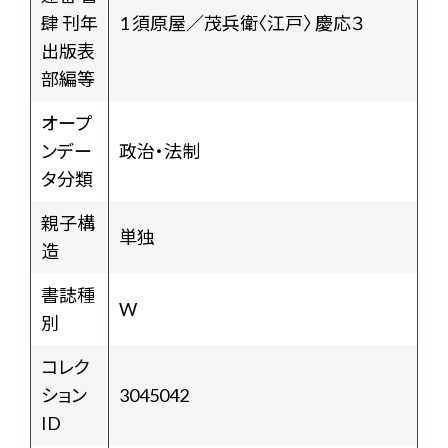
肆 刊年
1 須原屋／茂兵衛〈江戸〉 慶応３
出版表
部編等
オープ
ンデー
政治・法制
タ分類
親子構
単独
造
書誌種
W
別
コレク
ション
3045042
ID