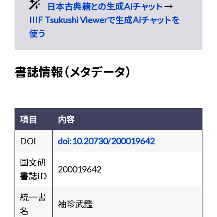
日本古典籍との生成AIチャット
→
IIIF Tsukushi Viewerで生成AIチャットを
使う
書誌情報（メタデータ）
項目
内容
DOI
doi:10.20730/200019642
国文研
200019642
書誌ID
統一書
袖珍武鑑
名