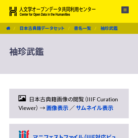
メニュー
日本古典籍データセット
書名一覧
袖珍武鑑
袖珍武鑑
日本古典籍画像の閲覧（IIIF Curation
Viewer） →
画像表示
／
サムネイル表示
マニフェストファイル（IIIF対応ビュ