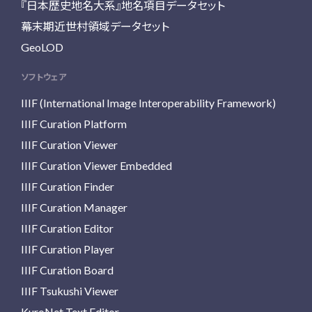
『日本歴史地名大系』地名項目データセット
幕末期近世村領域データセット
GeoLOD
ソフトウェア
IIIF (International Image Interoperability Framework)
IIIF Curation Platform
IIIF Curation Viewer
IIIF Curation Viewer Embedded
IIIF Curation Finder
IIIF Curation Manager
IIIF Curation Editor
IIIF Curation Player
IIIF Curation Board
IIIF Tsukushi Viewer
KuroNet Text Editor