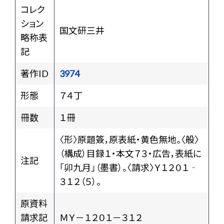
コレク
ション
国文研三井
略称表
記
著作ID
3974
形態
７４丁
冊数
１冊
〈形〉原題簽，原表紙・黄色無地。〈般〉
（構成）目録１・本文７３・広告，表紙に
注記
「卯九月」（墨書）。〈請求〉Ｙ１２０１‐
３１２（５）。
原資料
請求記
ＭＹ－１２０１－３１２