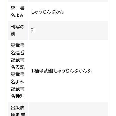
統一書
しゅうちんぶかん
名よみ
刊写の
刊
別
記載書
名連番
記載書
名表記
1 袖珍武鑑 しゅうちんぶかん 外
記載書
名よみ
記載書
名種別
出版表
連番 書