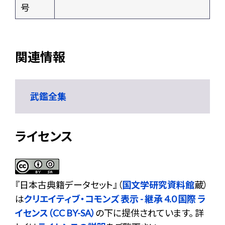
号
関連情報
武鑑全集
ライセンス
『
日本古典籍データセット
』（
国文学研究資料館
蔵）
は
クリエイティブ・コモンズ 表示 - 継承 4.0 国際 ラ
イセンス（CC BY-SA）
の下に提供されています。 詳