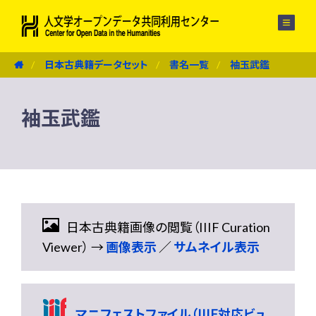
メニュー
日本古典籍データセット
書名一覧
袖玉武鑑
袖玉武鑑
日本古典籍画像の閲覧（IIIF Curation
Viewer） →
画像表示
／
サムネイル表示
マニフェストファイル（IIIF対応ビュ