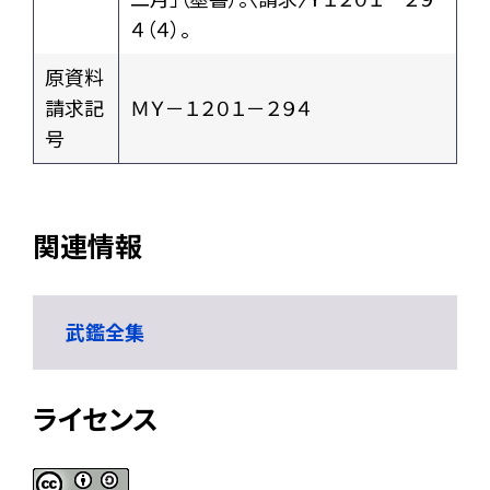
４（４）。
原資料
請求記
ＭＹ－１２０１－２９４
号
関連情報
武鑑全集
ライセンス