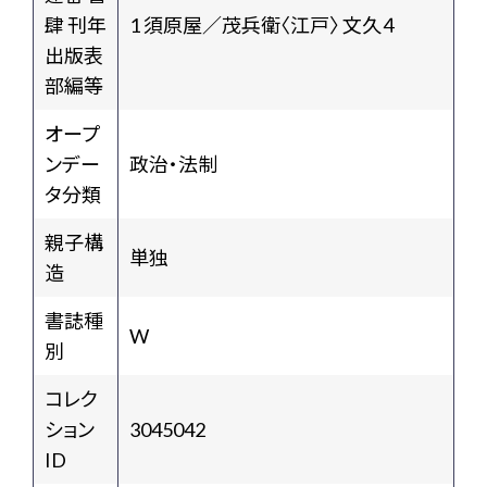
肆 刊年
1 須原屋／茂兵衛〈江戸〉 文久４
出版表
部編等
オープ
ンデー
政治・法制
タ分類
親子構
単独
造
書誌種
W
別
コレク
ション
3045042
ID