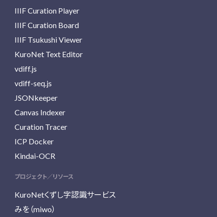
IIIF Curation Player
IIIF Curation Board
IIIF Tsukushi Viewer
KuroNet Text Editor
vdiff.js
vdiff-seq.js
JSONkeeper
Canvas Indexer
Curation Tracer
ICP Docker
Kindai-OCR
プロジェクト／リソース
KuroNetくずし字認識サービス
みを（miwo）