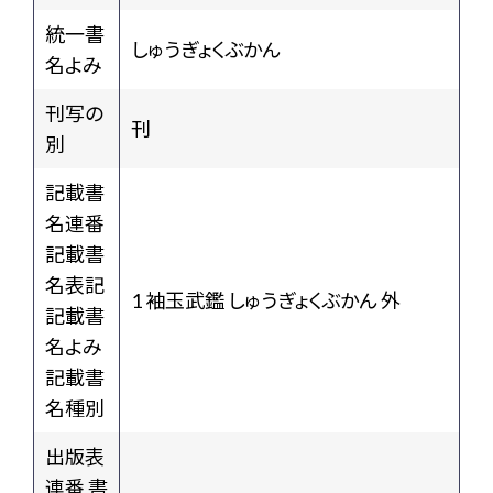
統一書
しゅうぎょくぶかん
名よみ
刊写の
刊
別
記載書
名連番
記載書
名表記
1 袖玉武鑑 しゅうぎょくぶかん 外
記載書
名よみ
記載書
名種別
出版表
連番 書