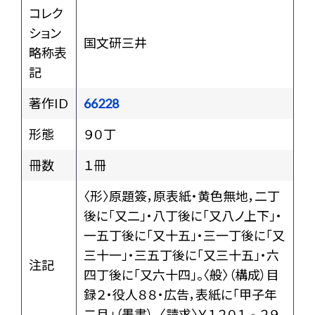
コレク
ション
国文研三井
略称表
記
著作ID
66228
形態
９０丁
冊数
１冊
〈形〉原題簽，原表紙・黄色無地，二丁
後に「又二」・八丁後に「又八ノ上下」・
一五丁後に「又十五」・三一丁後に「又
三十一」・三五丁後に「又三十五」・六
注記
四丁後に「又六十四」。〈般〉（構成）目
録２・役人８８・広告，表紙に「甲子年
二月」（墨書）。〈請求〉Ｙ１２０１‐２９