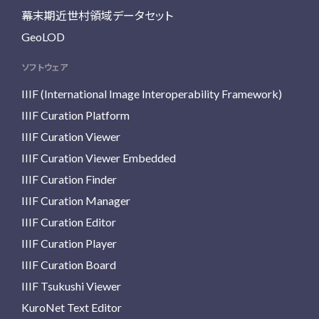
幕末期近世村領域データセット
GeoLOD
ソフトウェア
IIIF (International Image Interoperability Framework)
IIIF Curation Platform
IIIF Curation Viewer
IIIF Curation Viewer Embedded
IIIF Curation Finder
IIIF Curation Manager
IIIF Curation Editor
IIIF Curation Player
IIIF Curation Board
IIIF Tsukushi Viewer
KuroNet Text Editor