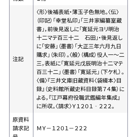
〈形〉後補表紙・薄玉子色無地。〈伝〉
（印記）「幸堂私印」「三井家編纂室蔵
書」，前後見返しに「寛延元ヨリ明治
十二マテ百三十二 石田」・後見返し
に「安藤」（墨書）「大正三年六月九日
購求」（朱印）。〈般〉（構成）役人一～二
注記
三，表紙に「寛延元戊辰明治十二マテ
百三十二」（墨書）「寛延元」（下ケ札）。
〈備〉『三井文庫旧蔵資料〈袋綴本〉目
録』（史料館所蔵史料目録第７４集）に
よる，『江戸幕府役職武鑑編年集成』
に所収。〈請求〉Ｙ１２０１‐２２２。
原資料
請求記
ＭＹ－１２０１－２２２
号