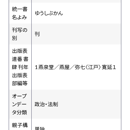
統一書
ゆうしぶかん
名よみ
刊写の
刊
別
出版表
連番 書
肆 刊年
1 燕泉堂／燕屋／弥七〈江戸〉 寛延１
出版表
部編等
オープ
ンデー
政治・法制
タ分類
親子構
単独