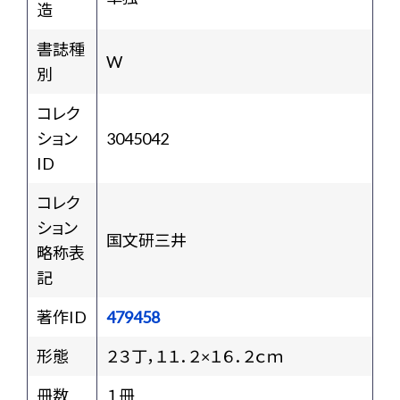
造
書誌種
W
別
コレク
ション
3045042
ID
コレク
ション
国文研三井
略称表
記
著作ID
479458
形態
２３丁，１１．２×１６．２ｃｍ
冊数
１冊