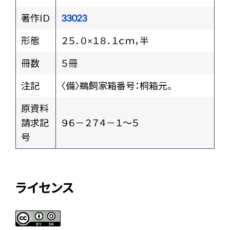
著作ID
33023
形態
２５．０×１８．１ｃｍ，半
冊数
５冊
注記
〈備〉鵜飼家箱番号：桐箱元。
原資料
請求記
９６－２７４－１～５
号
ライセンス