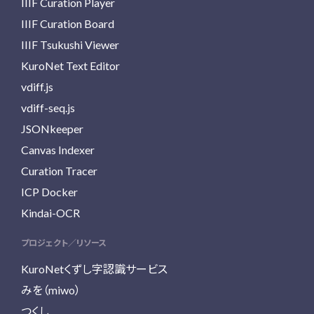
IIIF Curation Player
IIIF Curation Board
IIIF Tsukushi Viewer
KuroNet Text Editor
vdiff.js
vdiff-seq.js
JSONkeeper
Canvas Indexer
Curation Tracer
ICP Docker
Kindai-OCR
プロジェクト／リソース
KuroNetくずし字認識サービス
みを（miwo）
つくし