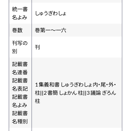
統一書
しゅうぎわしょ
名よみ
巻数
巻第一～一六
刊写の
刊
別
記載書
名連番
記載書
1 集義和書 しゅうぎわしょ 内・尾・外・
名表記
柱||2 書簡 しょかん 柱||3 議論 ぎろん
記載書
柱
名よみ
記載書
名種別