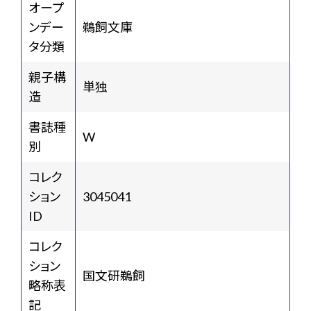
オープ
ンデー
鵜飼文庫
タ分類
親子構
単独
造
書誌種
W
別
コレク
ション
3045041
ID
コレク
ション
国文研鵜飼
略称表
記