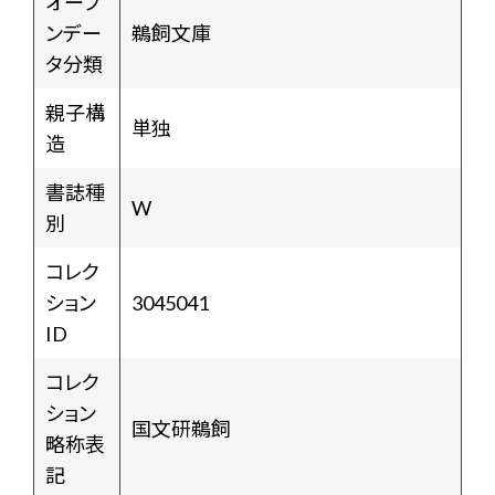
オープ
ンデー
鵜飼文庫
タ分類
親子構
単独
造
書誌種
W
別
コレク
ション
3045041
ID
コレク
ション
国文研鵜飼
略称表
記