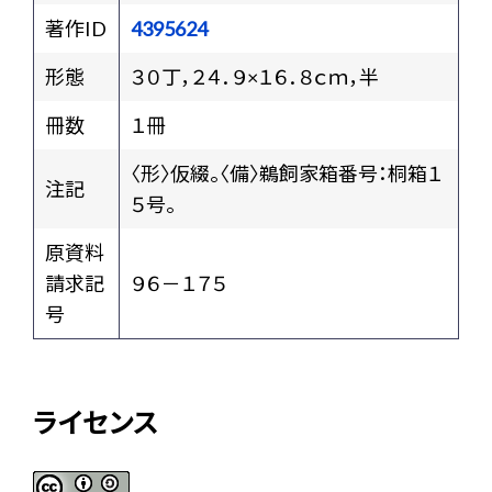
著作ID
4395624
形態
３０丁，２４．９×１６．８ｃｍ，半
冊数
１冊
〈形〉仮綴。〈備〉鵜飼家箱番号：桐箱１
注記
５号。
原資料
請求記
９６－１７５
号
ライセンス