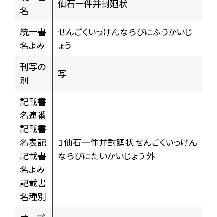
仙石一件并封廻状
名
統一書
せんごくいっけんならびにふうかいじ
名よみ
ょう
刊写の
写
別
記載書
名連番
記載書
名表記
1 仙石一件并對廻状 せんごくいっけん
記載書
ならびにたいかいじょう 外
名よみ
記載書
名種別