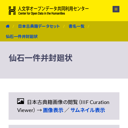
メニュー
日本古典籍データセット
書名一覧
仙石一件并封廻状
仙石一件并封廻状
日本古典籍画像の閲覧（IIIF Curation
Viewer） →
画像表示
／
サムネイル表示