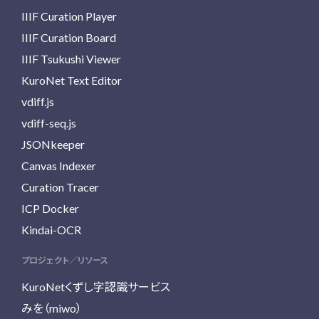
IIIF Curation Player
IIIF Curation Board
IIIF Tsukushi Viewer
KuroNet Text Editor
vdiff.js
vdiff-seq.js
JSONkeeper
Canvas Indexer
Curation Tracer
ICP Docker
Kindai-OCR
プロジェクト／リソース
KuroNetくずし字認識サービス
みを（miwo）