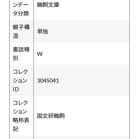
ンデー
鵜飼文庫
タ分類
親子構
単独
造
書誌種
W
別
コレク
ション
3045041
ID
コレク
ション
国文研鵜飼
略称表
記