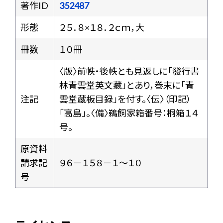
著作ID
352487
形態
２５．８×１８．２ｃｍ，大
冊数
１０冊
〈版〉前帙・後帙とも見返しに「發行書
林青雲堂英文藏」とあり，巻末に「青
注記
雲堂蔵板目録」を付す。〈伝〉（印記）
「高島」。〈備〉鵜飼家箱番号：桐箱１４
号。
原資料
請求記
９６－１５８－１～１０
号