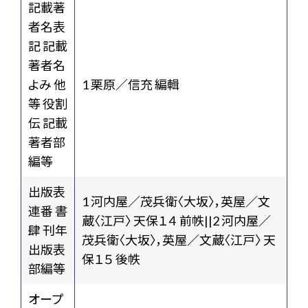
記載著
者名表
記 記載
著者名
よみ 他
1 栗原／信充 編輯
等 役割
伝 記載
著者部
編等
出版表
1 河内屋／茂兵衛〈大坂〉，英屋／文
連番 書
蔵〈江戸〉 天保１４ 前帙||2 河内屋／
肆 刊年
茂兵衛〈大坂〉，英屋／文蔵〈江戸〉 天
出版表
保１５ 後帙
部編等
オープ