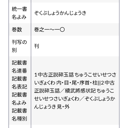
統一書
ぞくぶしょうかんじょうき
名よみ
巻数
巻之一～一〇
刊写の
刊
別
記載書
名連番
1 中古正説碎玉話 ちゅうこせいせつさ
記載書
いぎょくわ 内・目・尾・序首・柱||2 中古
名表記
正説碎玉話／續武將感状記 ちゅうこ
記載書
せいせつさいぎょくわ／ぞくぶしょうか
名よみ
んじょうき 見・外
記載書
名種別