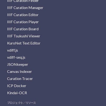
IIIF Curation Finder
IIIF Curation Manager
IIIF Curation Editor
IIIF Curation Player
IIIF Curation Board
IIIF Tsukushi Viewer
KuroNet Text Editor
vdiff.js
vdiff-seq.js
JSONkeeper
Canvas Indexer
Curation Tracer
ICP Docker
Kindai-OCR
プロジェクト／リソース