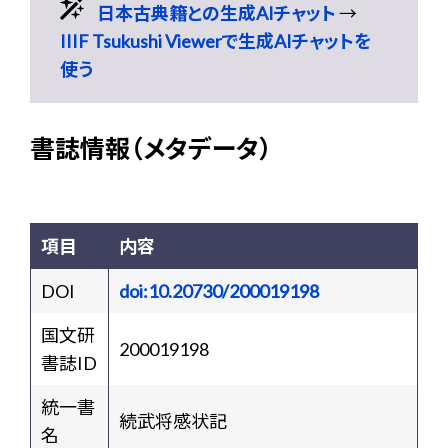
日本古典籍との生成AIチャット
→
IIIF Tsukushi Viewerで生成AIチャットを
使う
書誌情報（メタデータ）
項目
内容
DOI
doi:10.20730/200019198
国文研
200019198
書誌ID
統一書
続武将感状記
名