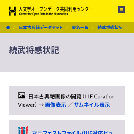
メニュー
日本古典籍データセット
書名一覧
続武将感状記
続武将感状記
日本古典籍画像の閲覧（IIIF Curation
Viewer） →
画像表示
／
サムネイル表示
マニフェストファイル（IIIF対応ビュ