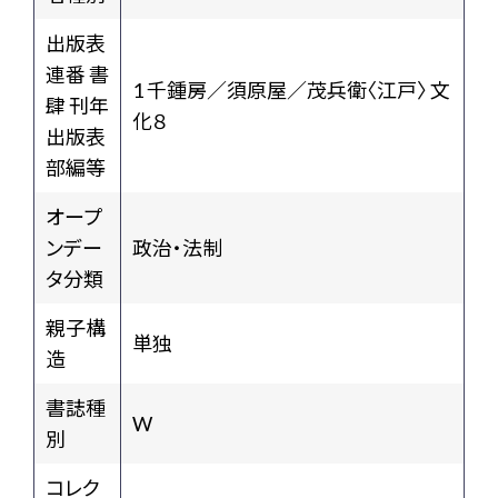
出版表
連番 書
1 千鍾房／須原屋／茂兵衛〈江戸〉 文
肆 刊年
化８
出版表
部編等
オープ
ンデー
政治・法制
タ分類
親子構
単独
造
書誌種
W
別
コレク