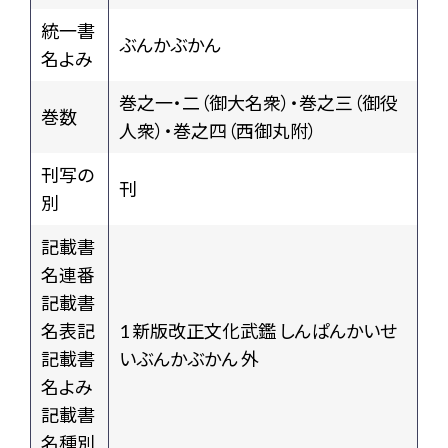
統一書
ぶんかぶかん
名よみ
巻之一・二（御大名衆）・巻之三（御役
巻数
人衆）・巻之四（西御丸附）
刊写の
刊
別
記載書
名連番
記載書
名表記
1 新版改正文化武鑑 しんぱんかいせ
記載書
いぶんかぶかん 外
名よみ
記載書
名種別