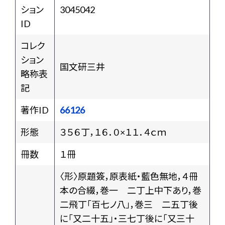
ション
3045042
ID
コレク
ション
国文研三井
略称表
記
著作ID
66126
形態
３５６丁，１６．０×１１．４ｃｍ
冊数
１冊
〈形〉原題簽，原表紙・藍色無地，４冊
本の合綴，巻一 二丁上中下あり，巻
二飛丁「百七ノ八」，巻三 二五丁後
に「又二十五」・三七丁後に「又三十