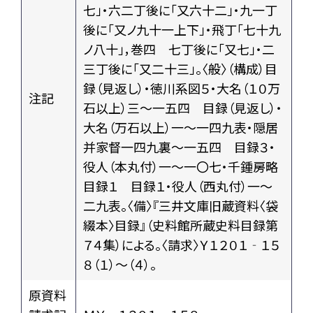
七」・六二丁後に「又六十二」・九一丁
後に「又ノ九十一上下」・飛丁「七十九
ノ八十」，巻四 七丁後に「又七」・二
三丁後に「又二十三」。〈般〉（構成）目
録（見返し）・徳川系図５・大名（１０万
注記
石以上）三～一五四 目録（見返し）・
大名（万石以上）一～一四九表・隠居
并家督一四九裏～一五四 目録３・
役人（本丸付）一～一〇七・千鍾房略
目録１ 目録１・役人（西丸付）一～
二九表。〈備〉『三井文庫旧蔵資料〈袋
綴本〉目録』（史料館所蔵史料目録第
７４集）による。〈請求〉Ｙ１２０１‐１５
８（１）～（４）。
原資料