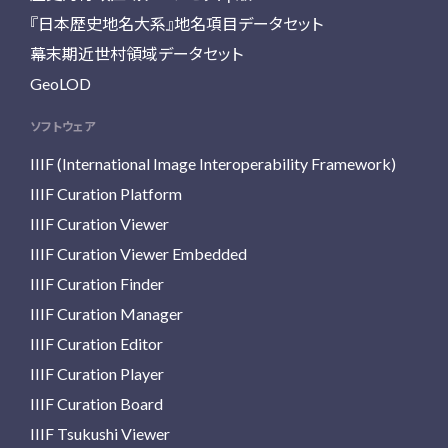
『日本歴史地名大系』地名項目データセット
幕末期近世村領域データセット
GeoLOD
ソフトウェア
IIIF (International Image Interoperability Framework)
IIIF Curation Platform
IIIF Curation Viewer
IIIF Curation Viewer Embedded
IIIF Curation Finder
IIIF Curation Manager
IIIF Curation Editor
IIIF Curation Player
IIIF Curation Board
IIIF Tsukushi Viewer