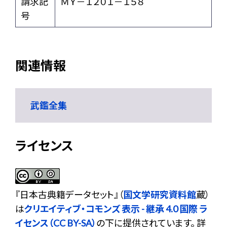
請求記
ＭＹ－１２０１－１５８
号
関連情報
武鑑全集
ライセンス
『
日本古典籍データセット
』（
国文学研究資料館
蔵）
は
クリエイティブ・コモンズ 表示 - 継承 4.0 国際 ラ
イセンス（CC BY-SA）
の下に提供されています。 詳