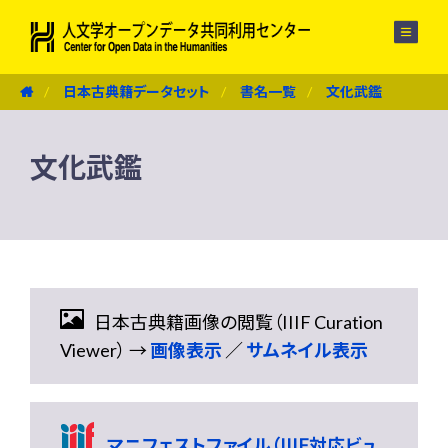
メニュー
日本古典籍データセット
書名一覧
文化武鑑
文化武鑑
日本古典籍画像の閲覧（IIIF Curation
Viewer） →
画像表示
／
サムネイル表示
マニフェストファイル（IIIF対応ビュ