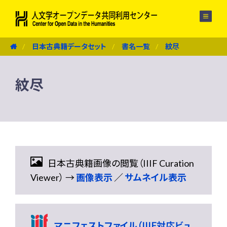
メニュー
日本古典籍データセット
書名一覧
紋尽
紋尽
日本古典籍画像の閲覧（IIIF Curation
Viewer） →
画像表示
／
サムネイル表示
マニフェストファイル（IIIF対応ビュ