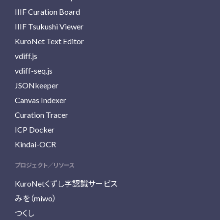
IIIF Curation Board
IIIF Tsukushi Viewer
KuroNet Text Editor
vdiff.js
vdiff-seq.js
JSONkeeper
Canvas Indexer
Curation Tracer
ICP Docker
Kindai-OCR
プロジェクト／リソース
KuroNetくずし字認識サービス
みを（miwo）
つくし