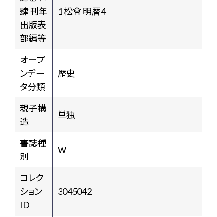
肆 刊年
1 松會 明暦４
出版表
部編等
オープ
ンデー
歴史
タ分類
親子構
単独
造
書誌種
W
別
コレク
ション
3045042
ID