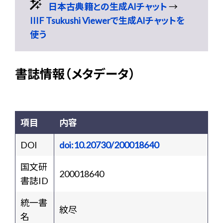
日本古典籍との生成AIチャット
→
IIIF Tsukushi Viewerで生成AIチャットを
使う
書誌情報（メタデータ）
項目
内容
DOI
doi:10.20730/200018640
国文研
200018640
書誌ID
統一書
紋尽
名