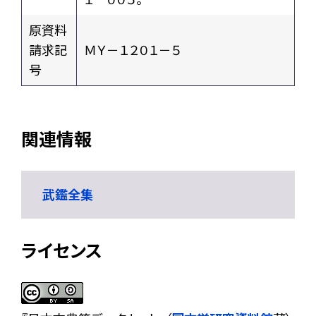
原資料
請求記
ＭＹ－１２０１－５
号
関連情報
武鑑全集
ライセンス