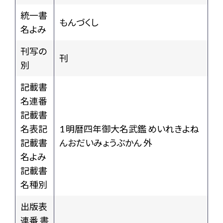
統一書
もんづくし
名よみ
刊写の
刊
別
記載書
名連番
記載書
名表記
1 明暦四年御大名武鑑 めいれきよね
記載書
んおだいみょうぶかん 外
名よみ
記載書
名種別
出版表
連番 書