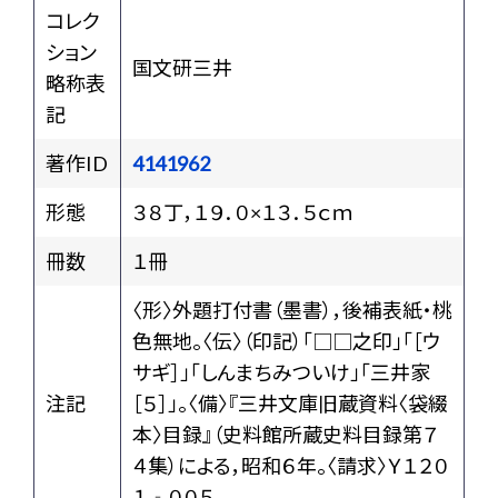
コレク
ション
国文研三井
略称表
記
著作ID
4141962
形態
３８丁，１９．０×１３．５ｃｍ
冊数
１冊
〈形〉外題打付書（墨書），後補表紙・桃
色無地。〈伝〉（印記）「□□之印」「［ウ
サギ］」「しんまちみついけ」「三井家
注記
［５］」。〈備〉『三井文庫旧蔵資料〈袋綴
本〉目録』（史料館所蔵史料目録第７
４集）による，昭和６年。〈請求〉Ｙ１２０
１‐００５。