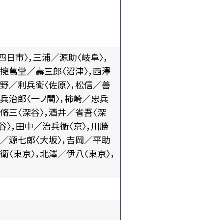
四日市〉，三浦／源助〈岐阜〉，
，擁萬堂／壽三郎〈沼津〉，西澤
朝野／利兵衛〈佐原〉，松信／善
／兵治郎〈一ノ関〉，柿崎／忠兵
脩三〈深谷〉，酒井／省吾〈深
谷〉，田中／治兵衛〈京〉，川勝
川／源七郎〈大坂〉，吉岡／平助
衛〈東京〉，北澤／伊八〈東京〉，