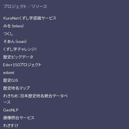
プロジェクト／リソース
KuroNetくずし字認識サービス
みを（miwo）
つくし
そあん（soan）
くずし字チャレンジ！
歴史ビッグデータ
Edo+150プロジェクト
edomi
歴史GIS
歴史地名マップ
れきちめ：日本歴史地名統合データベ
ース
GeoNLP
画像照合サービス
れきすけ