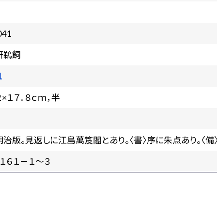
041
研鵜飼
1
２×１７．８ｃｍ，半
明治版。見返しに江島萬笈閣とあり。〈書〉序に朱点あり。〈備
１６１－１～３