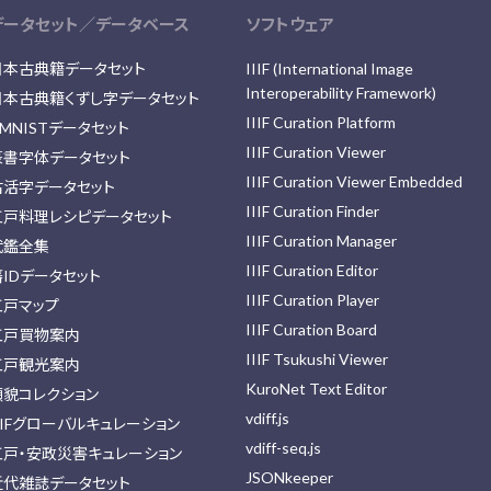
データセット／データベース
ソフトウェア
日本古典籍データセット
IIIF (International Image
Interoperability Framework)
日本古典籍くずし字データセット
IIIF Curation Platform
MNISTデータセット
IIIF Curation Viewer
篆書字体データセット
IIIF Curation Viewer Embedded
古活字データセット
IIIF Curation Finder
江戸料理レシピデータセット
IIIF Curation Manager
武鑑全集
IIIF Curation Editor
藩IDデータセット
IIIF Curation Player
江戸マップ
IIIF Curation Board
江戸買物案内
IIIF Tsukushi Viewer
江戸観光案内
KuroNet Text Editor
顔貌コレクション
vdiff.js
IIFグローバルキュレーション
vdiff-seq.js
江戸・安政災害キュレーション
JSONkeeper
近代雑誌データセット