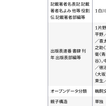
記載著者名表記 記載
著者名よみ 他等 役割
1 白
伝 記載著者部編等
1 片
平野／
／喜太
之助〈
出版表連番 書肆 刊
衛〈青
年 出版表部編等
谷〉，
／徳治
〈大坂
東生
オープンデータ分類
鵜飼
親子構造
単独