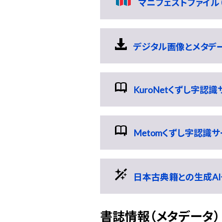
マニフェストファイル（
デジタル画像とメタデータの
KuroNetくずし字認
Metomくずし字認識
日本古典籍との生成AI
書誌情報（メタデータ）