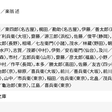
川／楽翁 述
野／東四郎〈名古屋〉，梶田／勘助〈名古屋〉，伊藤／善太郎〈
利兵衛〈大垣〉，齋藤／源三郎〈浜松〉，佐藤／俊平〈静岡〉
郎〈長野〉，相場／七左衛門〈小諸〉，茂水／林藏〈野田〉，
水戸〉，志賀／茂卿〈中村〉，伊勢／安右衛門〈仙台〉，及川
森〉，市村／五郎兵衛〈山形〉，齋藤／彦太郎〈福島〉，小野／
中村／作平〈長岡〉，本多／勝太郎〈高田〉，佐藤／友吉〈四ッ
郎〈京〉，柳原／喜兵衛〈大坂〉，前川／善兵衛〈大坂〉，前
〉，山中／市兵衛〈東京〉，稲田／佐兵衛〈東京〉，北畠／茂兵
／龜治郎〈東京〉，江島／喜兵衛〈東京〉
文庫