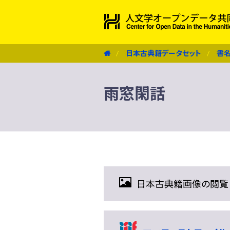
日本古典籍データセット
書
雨窓閑話
日本古典籍画像の閲覧（IIIF 