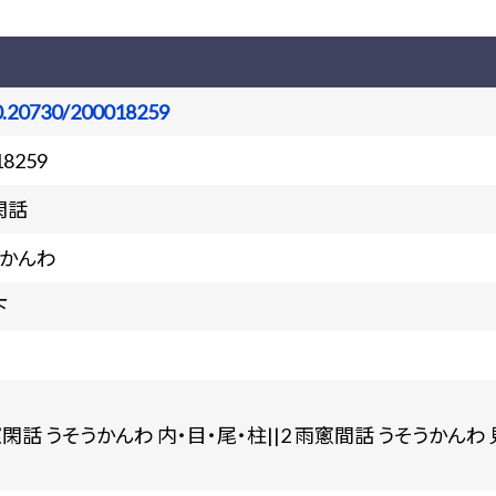
0.20730/200018259
18259
閑話
うかんわ
下
窓閑話 うそうかんわ 内・目・尾・柱||2 雨窻間話 うそうかんわ