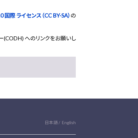
 国際 ライセンス（CC BY-SA）
の
(CODH) へのリンクをお願いし
日本語
English