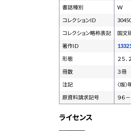
書誌種別
W
コレクションID
3045
コレクション略称表記
国文
著作ID
1332
形態
２５．
冊数
３冊
注記
〈版〉
原資料請求記号
９６－
ライセンス