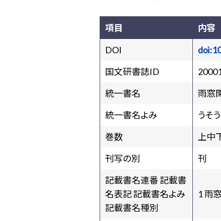
項目
内容
DOI
doi:1
国文研書誌ID
2000
統一書名
雨窓
統一書名よみ
うそ
巻数
上中
刊写の別
刊
記載書名連番 記載書
名表記 記載書名よみ
1 雨
記載書名種別