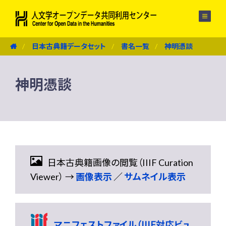
メニュー
日本古典籍データセット
書名一覧
神明憑談
神明憑談
日本古典籍画像の閲覧（IIIF Curation
Viewer） →
画像表示
／
サムネイル表示
マニフェストファイル（IIIF対応ビュ