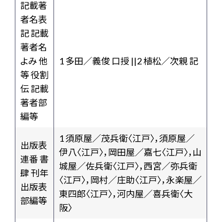
記載著
者名表
記 記載
著者名
よみ 他
1 多田／義俊 口授 ||2 植松／次親 記
等 役割
伝 記載
著者部
編等
1 須原屋／茂兵衛〈江戸〉，須原屋／
出版表
伊八〈江戸〉，岡田屋／嘉七〈江戸〉，山
連番 書
城屋／佐兵衛〈江戸〉，西宮／弥兵衛
肆 刊年
〈江戸〉，岡村／庄助〈江戸〉，永楽屋／
出版表
東四郎〈江戸〉，河内屋／喜兵衛〈大
部編等
阪〉