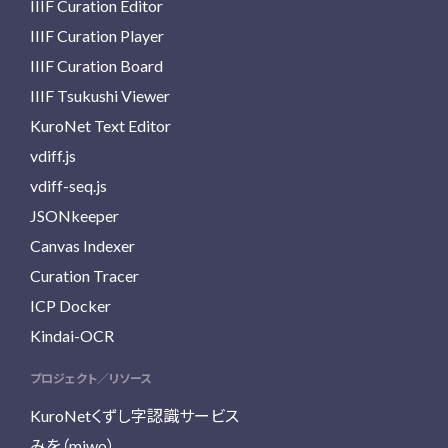
IIIF Curation Editor
IIIF Curation Player
IIIF Curation Board
IIIF Tsukushi Viewer
KuroNet Text Editor
vdiff.js
vdiff-seq.js
JSONkeeper
Canvas Indexer
Curation Tracer
ICP Docker
Kindai-OCR
プロジェクト／リソース
KuroNetくずし字認識サービス
みを（miwo）