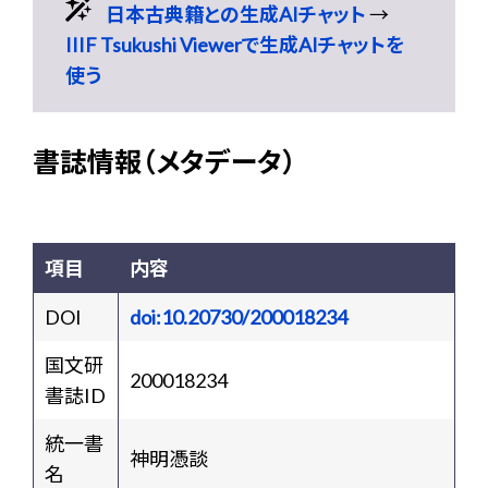
日本古典籍との生成AIチャット
→
IIIF Tsukushi Viewerで生成AIチャットを
使う
書誌情報（メタデータ）
項目
内容
DOI
doi:10.20730/200018234
国文研
200018234
書誌ID
統一書
神明憑談
名