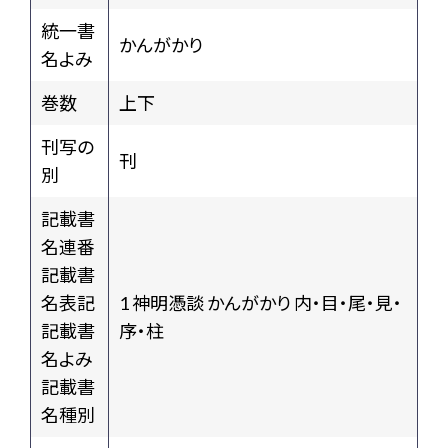
統一書
かんがかり
名よみ
巻数
上下
刊写の
刊
別
記載書
名連番
記載書
名表記
1 神明憑談 かんがかり 内・目・尾・見・
記載書
序・柱
名よみ
記載書
名種別