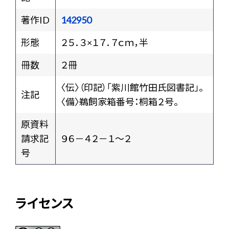
著作ID
142950
形態
２５．３×１７．７ｃｍ，半
冊数
２冊
〈伝〉（印記）「紫川館竹田氏図書記」。
注記
〈備〉鵜飼家箱番号：桐箱２号。
原資料
請求記
９６－４２－１～２
号
ライセンス