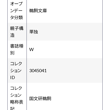
オープ
ンデー
鵜飼文庫
タ分類
親子構
単独
造
書誌種
W
別
コレク
ション
3045041
ID
コレク
ション
国文研鵜飼
略称表
記