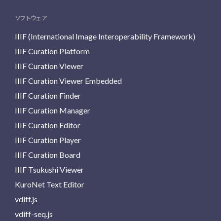
ソフトウェア
IIIF (International Image Interoperability Framework)
IIIF Curation Platform
IIIF Curation Viewer
IIIF Curation Viewer Embedded
IIIF Curation Finder
IIIF Curation Manager
IIIF Curation Editor
IIIF Curation Player
IIIF Curation Board
IIIF Tsukushi Viewer
KuroNet Text Editor
vdiff.js
vdiff-seq.js