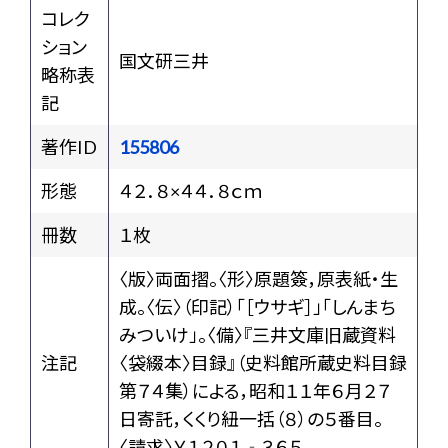
コレク
ション
国文研三井
略称表
記
著作ID
155806
形態
４２．８×４４．８ｃｍ
冊数
１枚
〈版〉両面摺。〈形〉原題簽，原表紙・生
成。〈伝〉（印記）「［ウサギ］」「しんまち
みついけ」。〈備〉『三井文庫旧蔵資料
注記
〈袋綴本〉目録』（史料館所蔵史料目録
第７４集）による，昭和１１年６月２７
日寄託，くくり紐一括（８）の５番目。
〈請求〉Ｙ１２０１‐３６５。