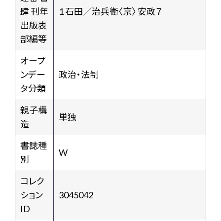
肆 刊年
1 石田／治兵衛〈京〉 安政７
出版表
部編等
オープ
ンデー
政治・法制
タ分類
親子構
単独
造
書誌種
W
別
コレク
ション
3045042
ID