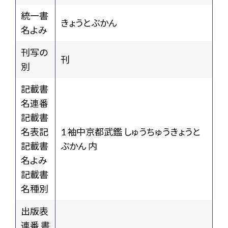
統一書
きょうとぶかん
名よみ
刊写の
刊
別
記載書
名連番
記載書
名表記
1 袖中京都武鑑 しゅうちゅうきょうと
記載書
ぶかん 内
名よみ
記載書
名種別
出版表
連番 書