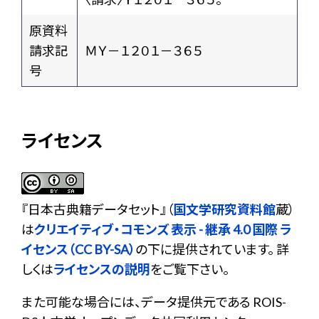
原資料
請求記
ＭＹ－１２０１－３６５
号
ライセンス
『
日本古典籍データセット
』（
国文学研究資料館
蔵）
は
クリエイティブ・コモンズ 表示 - 継承 4.0 国際 ラ
イセンス（CC BY-SA）
の下に提供されています。 詳
しくは
ライセンスの説明
をご覧下さい。
また可能な場合には、データ提供元である ROIS-