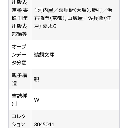
出版表
連番 書
1 河内屋／喜兵衞〈大坂〉，勝村／治
肆 刊年
右衞門〈京都〉，山城屋／佐兵衞〈江
出版表
戸〉 嘉永６
部編等
オープ
ンデー
鵜飼文庫
タ分類
親子構
親
造
書誌種
W
別
コレク
ション
3045041