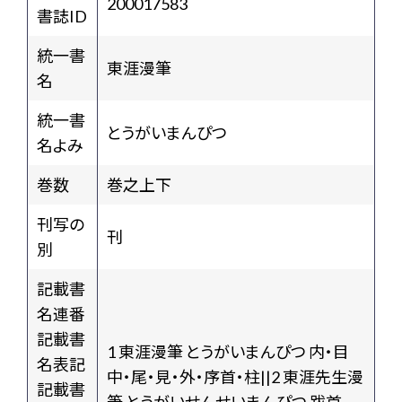
200017583
書誌ID
統一書
東涯漫筆
名
統一書
とうがいまんぴつ
名よみ
巻数
巻之上下
刊写の
刊
別
記載書
名連番
記載書
1 東涯漫筆 とうがいまんぴつ 内・目
名表記
中・尾・見・外・序首・柱||2 東涯先生漫
記載書