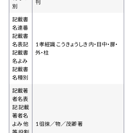
刊
別
記載書
名連番
記載書
名表記
1 孝經識 こうきょうしき 内・目中・扉・
記載書
外・柱
名よみ
記載書
名種別
記載著
者名表
記 記載
著者名
よみ 他
1 徂徠／物／茂卿 著
等 役割