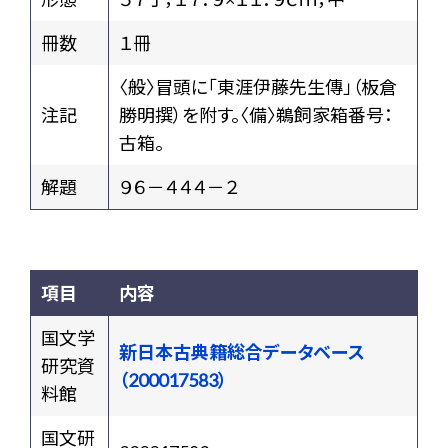
冊数
１冊
〈般〉冒頭に「東涯伊藤先生傳」（板倉
注記
勝明撰）を附す。〈備〉鵜飼家箱番号：
古箱。
解題
９６－４４４－２
項目
内容
国文学
新日本古典籍総合データベース
研究資
（200017583）
料館
国文研