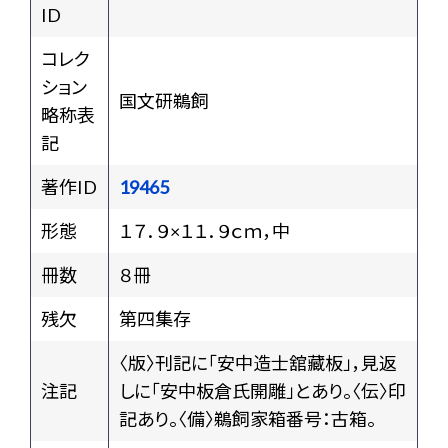
ID
コレク
ション
国文研鵜飼
略称表
記
著作ID
19465
形態
１７．９×１１．９ｃｍ，中
冊数
８冊
残欠
第四集存
〈版〉刊記に「安中造士舘藏板」，見返
注記
しに「安中板倉氏開雕」とあり。〈伝〉印
記あり。〈備〉鵜飼家箱番号：古箱。