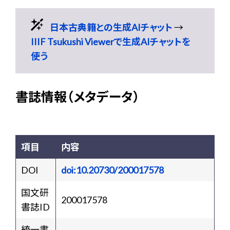
日本古典籍との生成AIチャット
→
IIIF Tsukushi Viewerで生成AIチャットを
使う
書誌情報（メタデータ）
項目
内容
DOI
doi:10.20730/200017578
国文研
200017578
書誌ID
統一書