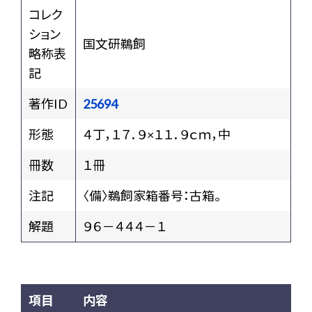
コレク
ション
国文研鵜飼
略称表
記
著作ID
25694
形態
４丁，１７．９×１１．９ｃｍ，中
冊数
１冊
注記
〈備〉鵜飼家箱番号：古箱。
解題
９６－４４４－１
項目
内容