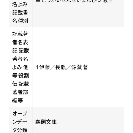
筆 とうがいせんせいまんぴつ 跋首
名よみ
記載書
名種別
記載著
者名表
記 記載
著者名
よみ 他
1 伊藤／長胤／源藏 著
等 役割
伝 記載
著者部
編等
オープ
ンデー
鵜飼文庫
タ分類