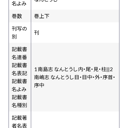
名よみ
巻数
巻上下
刊写の
刊
別
記載書
名連番
記載書
1 南島志 なんとうし 内・尾・見・柱||2
名表記
南嶋志 なんとうし 目・目中・外・序首・
記載書
序中
名よみ
記載書
名種別
記載著
者名表