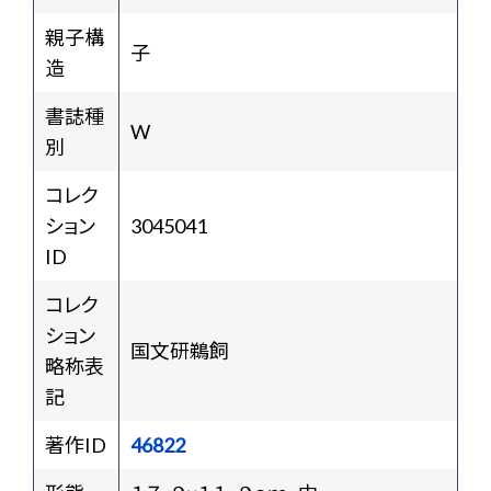
親子構
子
造
書誌種
W
別
コレク
ション
3045041
ID
コレク
ション
国文研鵜飼
略称表
記
著作ID
46822