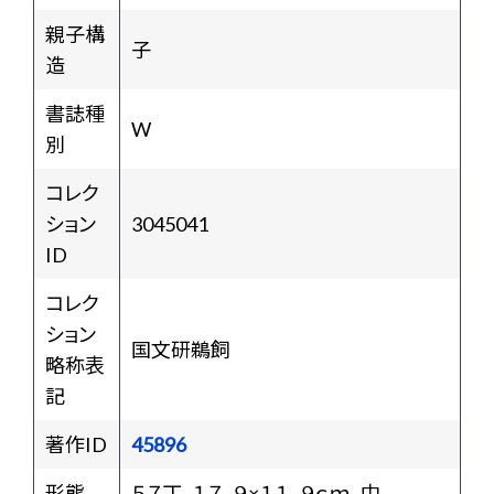
親子構
子
造
書誌種
W
別
コレク
ション
3045041
ID
コレク
ション
国文研鵜飼
略称表
記
著作ID
45896
形態
５７丁，１７．９×１１．９ｃｍ，中