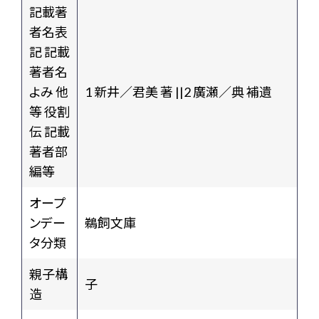
記載著
者名表
記 記載
著者名
よみ 他
1 新井／君美 著 ||2 廣瀬／典 補遺
等 役割
伝 記載
著者部
編等
オープ
ンデー
鵜飼文庫
タ分類
親子構
子
造