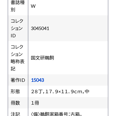
書誌種
W
別
コレク
ション
3045041
ID
コレク
ション
国文研鵜飼
略称表
記
著作ID
15043
形態
２８丁，１７．９×１１．９ｃｍ，中
冊数
１冊
注記
〈備〉鵜飼家箱番号：古箱。