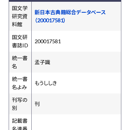
国文学
新日本古典籍総合データベース
研究資
（200017581）
料館
国文研
200017581
書誌ID
統一書
孟子識
名
統一書
もうししき
名よみ
刊写の
刊
別
記載書
名連番