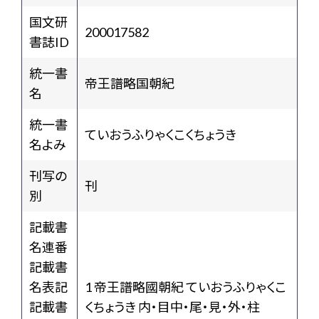
国文研
200017582
書誌ID
統一書
帝王譜略国朝紀
名
統一書
ていおうふりゃくこくちょうき
名よみ
刊写の
刊
別
記載書
名連番
記載書
名表記
1 帝王譜略國朝紀 ていおうふりゃくこ
記載書
くちょうき 内・目中・尾・見・外・柱