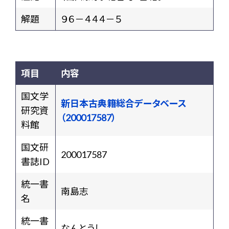
解題
９６－４４４－５
項目
内容
国文学
新日本古典籍総合データベース
研究資
（200017587）
料館
国文研
200017587
書誌ID
統一書
南島志
名
統一書
なんとうし