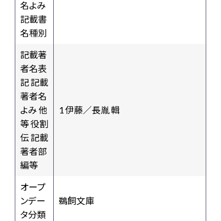
名よみ
記載書
名種別
記載著
者名表
記 記載
著者名
よみ 他
1 伊藤／長胤 輯
等 役割
伝 記載
著者部
編等
オープ
ンデー
鵜飼文庫
タ分類