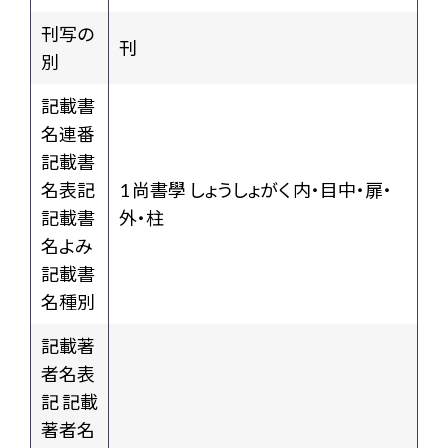
刊写の
刊
別
記載書
名連番
記載書
名表記
1 尚書學 しょうしょがく 内・目中・扉・
記載書
外・柱
名よみ
記載書
名種別
記載著
者名表
記 記載
著者名