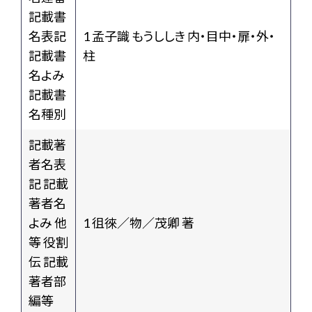
記載書
名表記
1 孟子識 もうししき 内・目中・扉・外・
記載書
柱
名よみ
記載書
名種別
記載著
者名表
記 記載
著者名
よみ 他
1 徂徠／物／茂卿 著
等 役割
伝 記載
著者部
編等