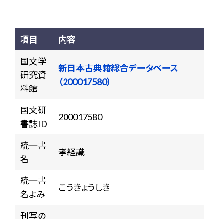
項目
内容
国文学
新日本古典籍総合データベース
研究資
（200017580）
料館
国文研
200017580
書誌ID
統一書
孝経識
名
統一書
こうきょうしき
名よみ
刊写の