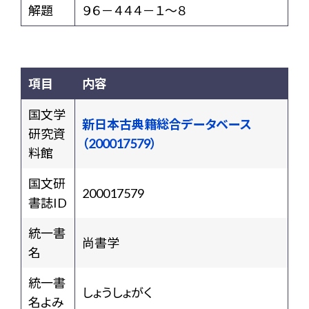
解題
９６－４４４－１～８
項目
内容
国文学
新日本古典籍総合データベース
研究資
（200017579）
料館
国文研
200017579
書誌ID
統一書
尚書学
名
統一書
しょうしょがく
名よみ