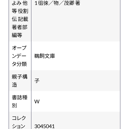
よみ 他
1 徂徠／物／茂卿 著
等 役割
伝 記載
著者部
編等
オープ
ンデー
鵜飼文庫
タ分類
親子構
子
造
書誌種
W
別
コレク
ション
3045041