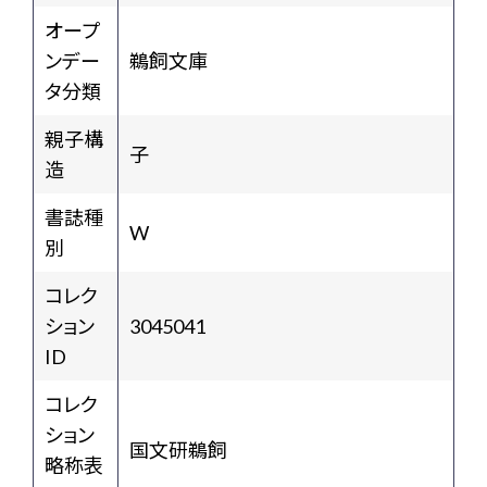
オープ
ンデー
鵜飼文庫
タ分類
親子構
子
造
書誌種
W
別
コレク
ション
3045041
ID
コレク
ション
国文研鵜飼
略称表