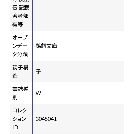
伝 記載
著者部
編等
オープ
ンデー
鵜飼文庫
タ分類
親子構
子
造
書誌種
W
別
コレク
ション
3045041
ID