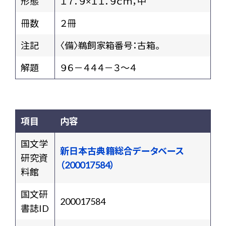
形態
１７．９×１１．９ｃｍ，中
冊数
２冊
注記
〈備〉鵜飼家箱番号：古箱。
解題
９６－４４４－３～４
項目
内容
国文学
新日本古典籍総合データベース
研究資
（200017584）
料館
国文研
200017584
書誌ID