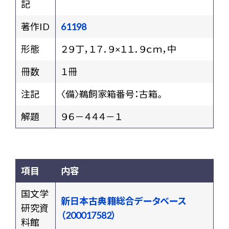
記
著作ID
61198
形態
２９丁，１７．９×１１．９ｃｍ，中
冊数
１冊
注記
〈備〉鵜飼家箱番号：古箱。
解題
９６－４４４－１
項目
内容
国文学
新日本古典籍総合データベース
研究資
（200017582）
料館