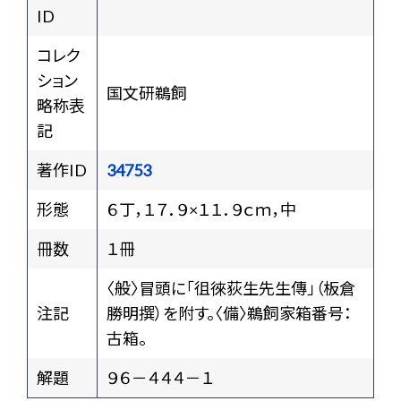
ID
コレク
ション
国文研鵜飼
略称表
記
著作ID
34753
形態
６丁，１７．９×１１．９ｃｍ，中
冊数
１冊
〈般〉冒頭に「徂徠荻生先生傳」（板倉
注記
勝明撰）を附す。〈備〉鵜飼家箱番号：
古箱。
解題
９６－４４４－１