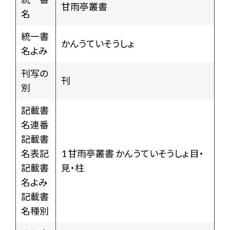
甘雨亭叢書
名
統一書
かんうていそうしょ
名よみ
刊写の
刊
別
記載書
名連番
記載書
名表記
1 甘雨亭叢書 かんうていそうしょ 目・
記載書
見・柱
名よみ
記載書
名種別