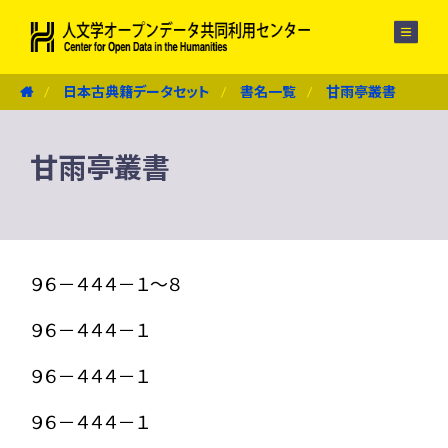
メニュー
日本古典籍データセット
書名一覧
甘雨亭叢書
甘雨亭叢書
９６－４４４－１～８
９６－４４４－１
９６－４４４－１
９６－４４４－１