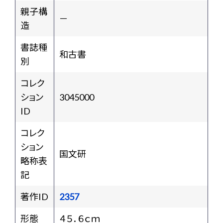
親子構
－
造
書誌種
和古書
別
コレク
ション
3045000
ID
コレク
ション
国文研
略称表
記
著作ID
2357
形態
４５．６ｃｍ