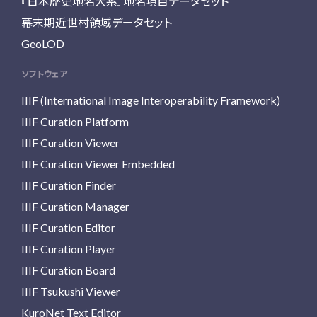
『日本歴史地名大系』地名項目データセット
幕末期近世村領域データセット
GeoLOD
ソフトウェア
IIIF (International Image Interoperability Framework)
IIIF Curation Platform
IIIF Curation Viewer
IIIF Curation Viewer Embedded
IIIF Curation Finder
IIIF Curation Manager
IIIF Curation Editor
IIIF Curation Player
IIIF Curation Board
IIIF Tsukushi Viewer
KuroNet Text Editor