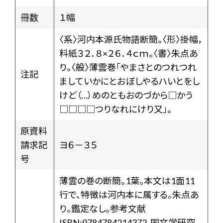
冊数
１幅
〈系〉河内本源氏物語断簡。〈形〉掛幅，
料紙３２．８×２６．４ｃｍ。〈書〉朱点あ
り。〈般〉薄雲巻「やまさとのつれつれ
注記
ましていかにとおぼしやるハいとをし
けど（…）めのともおのづから□かう
□□□□つりなれにけり又」。
原資料
請求記
ヨ６－３５
号
薄雲の巻の断簡。1葉。本文は1面11
行で、特徴は河内本に属する。朱点あ
り。鑑定なし。参考文献
ISBN:9784784214372, 国文学研究