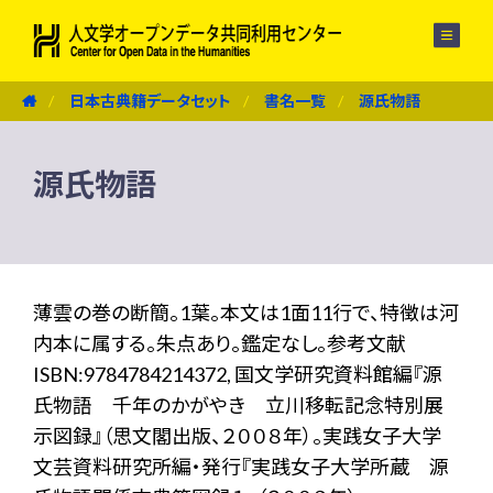
メニュー
日本古典籍データセット
書名一覧
源氏物語
源氏物語
薄雲の巻の断簡。1葉。本文は1面11行で、特徴は河
内本に属する。朱点あり。鑑定なし。参考文献
ISBN:9784784214372, 国文学研究資料館編『源
氏物語 千年のかがやき 立川移転記念特別展
示図録』（思文閣出版、２００８年）。実践女子大学
文芸資料研究所編・発行『実践女子大学所蔵 源