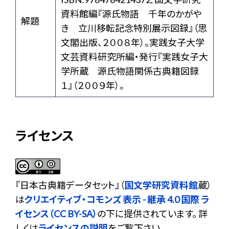
資料館編『源氏物語 千年のかがや
解題
き 立川移転記念特別展示図録』（思
文閣出版、２００８年）。実践女子大学
文芸資料研究所編・発行『実践女子大
学所蔵 源氏物語関係古典籍図録
１』（２００９年）。
ライセンス
『
日本古典籍データセット
』（
国文学研究資料館
蔵）
は
クリエイティブ・コモンズ 表示 - 継承 4.0 国際 ラ
イセンス（CC BY-SA）
の下に提供されています。 詳
しくは
ライセンスの説明
をご覧下さい。