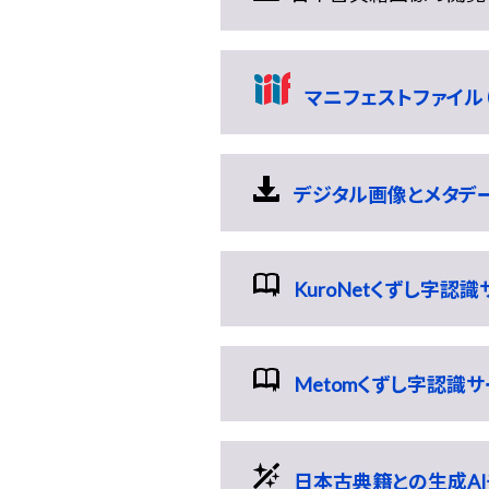
マニフェストファイル（
デジタル画像とメタデータ
KuroNetくずし字認
Metomくずし字認識
日本古典籍との生成AI