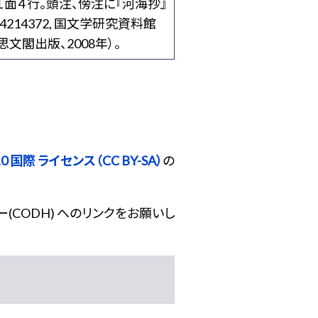
面４行。頭注、傍注に『河海抄』
214372, 国文学研究資料館
閣出版、2008年）。
 国際 ライセンス（CC BY-SA）
の
(CODH) へのリンクをお願いし