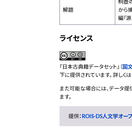
桐壺
解題
から摘
編『
ライセンス
『
日本古典籍データセット
』（
国
下に提供されています。 詳しくは
また可能な場合には、データ提供元
ます。
提供：
ROIS-DS人文学オ