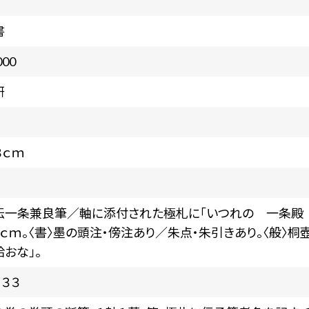
書
000
研
８ｃｍ
〉伝一条兼良筆／軸に添付された極札に「いつれの 一条殿 兼
８ｃｍ。〈書〉墨の頭注・傍注あり／朱点・朱引きあり。〈般〉桐
おな」。
３３