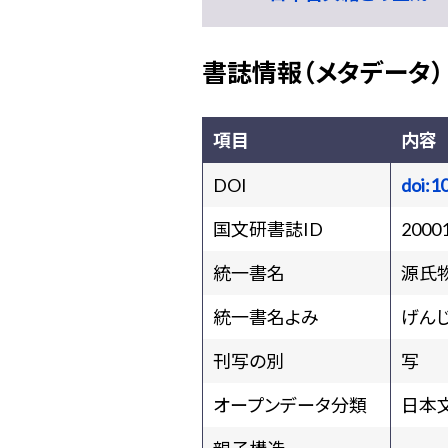
書誌情報（メタデータ）
項目
内容
DOI
doi:1
国文研書誌ID
2000
統一書名
源氏
統一書名よみ
げん
刊写の別
写
オープンデータ分類
日本