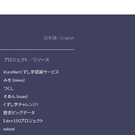
日本語
English
プロジェクト／リソース
KuroNetくずし字認識サービス
みを（miwo）
つくし
そあん（soan）
くずし字チャレンジ！
歴史ビッグデータ
Edo+150プロジェクト
edomi