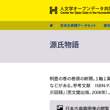
日本古典籍データセット
書
源氏物語
桐壺の巻の巻頭の断簡。１軸１葉
などがある。参考文献 ISBN:
示図録』（思文閣出版、2008年）
日本古典籍画像の閲覧（IIIF 