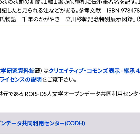
の巻の巻頭の断簡。１軸１葉。箱、極札に伝承筆者名を記す。１
記したと見られる注などがある。参考文献 ISBN:9784784
源氏物語 千年のかがやき 立川移転記念特別展示図録』（思文
文学研究資料館
蔵）は
クリエイティブ・コモンズ 表示 - 継承 4.0
ライセンスの説明
をご覧下さい。
である ROIS-DS人文学オープンデータ共同利用センター
ープンデータ共同利用センター(CODH)