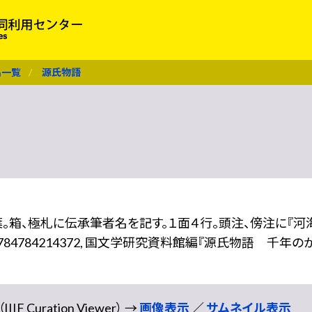
名一覧
源氏物語
。箱、極札に伝承筆者名を記す。１面４行。頭注、傍注に『河
9784784214372, 国文学研究資料館編『源氏物語 千
。
Curation Viewer） →
画像表示
／
サムネイル表示