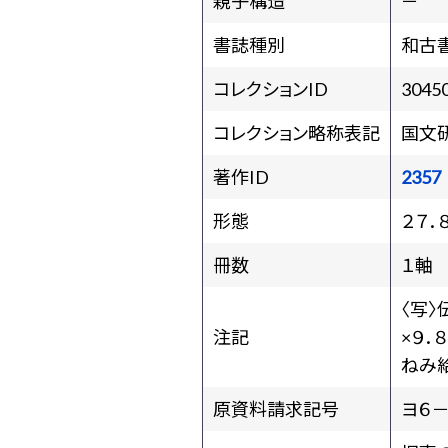
親子構造
－
書誌種別
和古
コレクションID
3045
コレクション略称表記
国文
著作ID
2357
形態
２７．
冊数
１軸
〈写
注記
×９．
ねみ給
原資料請求記号
ヨ６－