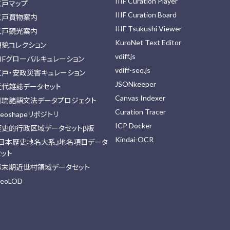
IIIF Curation Player
江戸マップ
IIIF Curation Board
江戸買物案内
IIIF Tsukushi Viewer
江戸観光案内
KuroNet Text Editor
顔貌コレクション
vdiff.js
IIFグローバルキュレーション
vdiff-seq.js
江戸・安政災害キュレーション
JSONkeeper
近代雑誌データセット
Canvas Indexer
日琉諸語文法データプロジェクト
Curation Tracer
eoshapeリポジトリ
ICP Docker
歴史的行政区域データセットβ版
Kindai-OCR
『日本歴史地名大系』地名項目データ
セット
幕末期近世村領域データセット
eoLOD