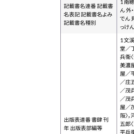
1 南
記載書名連番 記載書
ん 外
名表記 記載書名よみ
でん 
記載書名種別
っけん
1 文
堂／丁
兵衞〈
美濃屋
屋／平
／庄五
／茂兵
／茂兵
屋／茂
阪〉，
出版表連番 書肆 刊
五郎〈
年 出版表部編等
平兵衞