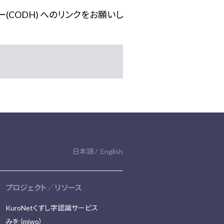
(CODH) へのリンクをお願いし
日本語
English
プロジェクト／リソース
KuroNetくずし字認識サービス
みを（miwo）