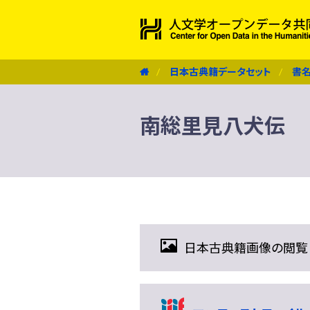
日本古典籍データセット
書
南総里見八犬伝
日本古典籍画像の閲覧（IIIF 