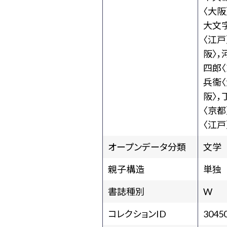
〈大阪
大文
〈江戸
阪〉，
四郎〈
兵衞〈
阪〉，
〈京都
〈江戸
オープンデータ分類
文学
親子構造
単独
書誌種別
W
コレクションID
3045