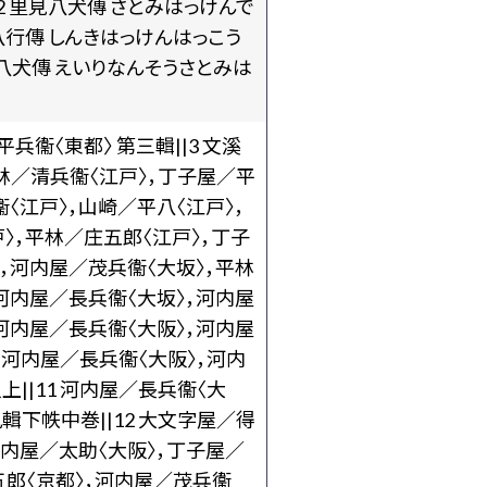
|2 里見八犬傳 さとみはっけんで
八犬八行傳 しんきはっけんはっこう
里見八犬傳 えいりなんそうさとみは
兵衞〈東都〉 第三輯||3 文溪
若林／清兵衞〈江戸〉，丁子屋／平
衞〈江戸〉，山崎／平八〈江戸〉，
戸〉，平林／庄五郎〈江戸〉，丁子
〉，河内屋／茂兵衞〈大坂〉，平林
 河内屋／長兵衞〈大坂〉，河内屋
 河内屋／長兵衞〈大阪〉，河内屋
0 河内屋／長兵衞〈大阪〉，河内
||11 河内屋／長兵衞〈大
輯下帙中巻||12 大文字屋／得
河内屋／太助〈大阪〉，丁子屋／
得五郎〈京都〉，河内屋／茂兵衞