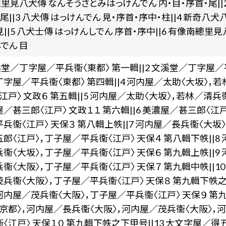
總里見八犬傳 なんそうさとみはっけんでん 内・目・序首・尾|
・尾||3 八犬傳 はっけんでん 見・序首・序中・柱||4 新奇
見||5 八犬士傳 はっけんしでん 序首・序中||6 有像南總
でん 目
溪堂／丁字屋／平兵衞〈東都〉 第一輯||2 文溪堂／丁字屋／平
字屋／平兵衞〈東都〉 第四輯||4 河内屋／太助〈大坂〉，
江戸〉 文政６ 第五輯||5 河内屋／太助〈大坂〉，若林／清兵
／甚三郎〈江戸〉 文政１１ 第六輯||6 美濃屋／甚三郎〈江
兵衞〈江戸〉 天保３ 第八輯上帙||7 河内屋／長兵衞〈大坂
郎〈江戸〉，丁子屋／平兵衞〈江戸〉 天保４ 第八輯下帙||8
衞〈大坂〉，丁子屋／平兵衞〈江戸〉 天保６ 第九輯上帙||9
衞〈大阪〉，丁子屋／平兵衞〈江戸〉 天保７ 第九輯中帙||1
兵衞〈大阪〉，丁子屋／平兵衞〈江戸〉 天保８ 第九輯下帙之上
河内屋／茂兵衞〈大阪〉，丁子屋／平兵衞〈江戸〉 天保９ 第九
京都〉，河内屋／長兵衞〈大阪〉，河内屋／茂兵衞〈大阪〉，
〈江戸〉 天保１０ 第九輯下帙之下甲号||13 大文字屋／