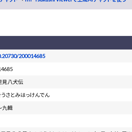
0.20730/200014685
14685
里見八犬伝
そうさとみはっけんでん
～九輯