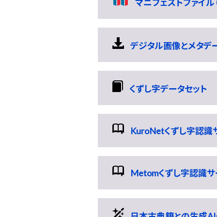
マニフェストファイル（
デジタル画像とメタデータの
くずし字データセット
KuroNetくずし字認
Metomくずし字認識
日本古典籍との生成AI