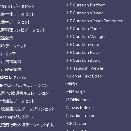
IIIF Curation Platform
MNISTデータセット
IIIF Curation Viewer
篆書字体データセット
IIIF Curation Viewer Embedded
古活字データセット
IIIF Curation Finder
江戸料理レシピデータセット
IIIF Curation Manager
武鑑全集
IIIF Curation Editor
藩IDデータセット
IIIF Curation Player
江戸マップ
IIIF Curation Board
江戸買物案内
IIIF Tsukushi Viewer
江戸観光案内
KuroNet Text Editor
顔貌コレクション
vdiff.js
IIFグローバルキュレーション
vdiff-seq.js
江戸・安政災害キュレーション
JSONkeeper
近代雑誌データセット
Canvas Indexer
日琉諸語文法データプロジェクト
Curation Tracer
eoshapeリポジトリ
ICP Docker
歴史的行政区域データセットβ版