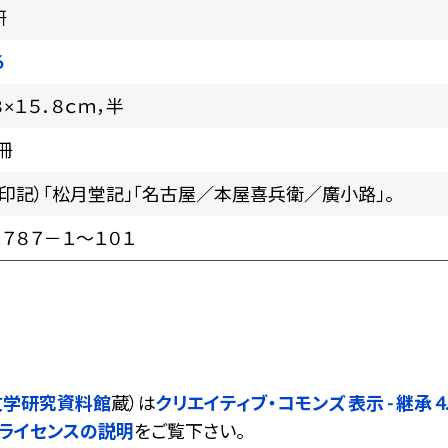
研
6
８×１５．８ｃｍ，半
冊
（印記）「松月堂記」「名古屋／本屋喜兵衛／廣小路」。
７８７－１～１０１
文学研究資料館
蔵）は
クリエイティブ・コモンズ 表示 - 継承 4.0
ライセンスの説明
をご覧下さい。