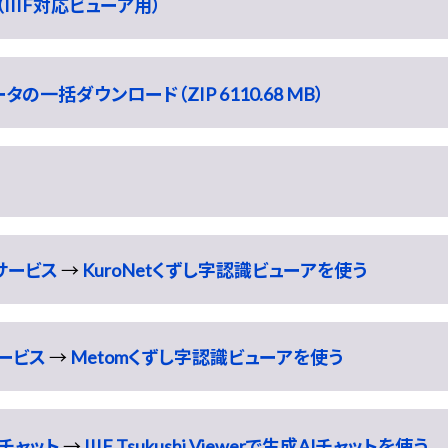
IIIF対応ビューア用）
一括ダウンロード（ZIP 6110.68 MB）
識サービス
→
KuroNetくずし字認識ビューアを使う
サービス
→
Metomくずし字認識ビューアを使う
チャット
→
IIIF Tsukushi Viewerで生成AIチャットを使う