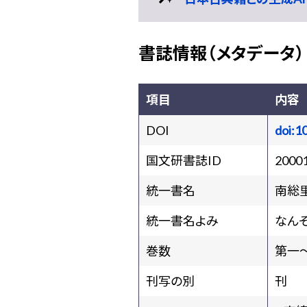
書誌情報（メタデータ）
項目
内容
DOI
doi:1
国文研書誌ID
2000
統一書名
南総
統一書名よみ
なん
巻数
第一
刊写の別
刊