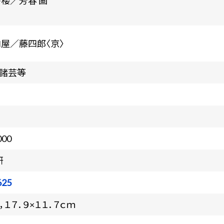
香楼／芳春 画
内屋／藤四郎〈京〉
・諸芸等
000
研
625
，１７．９×１１．７ｃｍ