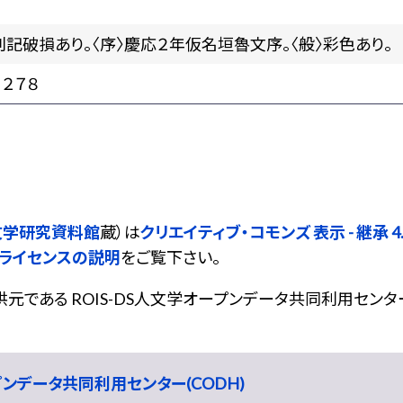
刊記破損あり。〈序〉慶応２年仮名垣魯文序。〈般〉彩色あり。
２７８
文学研究資料館
蔵）は
クリエイティブ・コモンズ 表示 - 継承 4.0
ライセンスの説明
をご覧下さい。
である ROIS-DS人文学オープンデータ共同利用センター
ープンデータ共同利用センター(CODH)