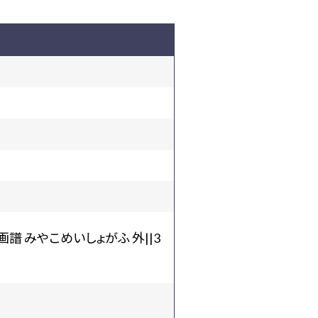
譜 みやこめいしょがふ 外||3