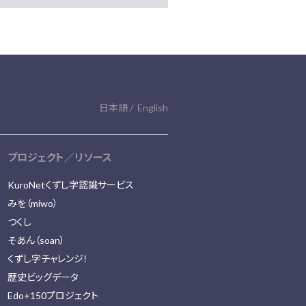
日本語
English
プロジェクト／リソース
KuroNetくずし字認識サービス
みを（miwo）
つくし
そあん（soan）
くずし字チャレンジ！
歴史ビッグデータ
Edo+150プロジェクト