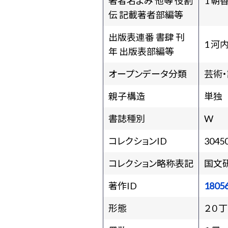
著者名よみ 他等 役割
1 朝
伝 記載著者部編等
出版表連番 書肆 刊
1 河
年 出版表部編等
オープンデータ分類
芸術
親子構造
単独
書誌種別
W
コレクションID
3045
コレクション略称表記
国文
著作ID
1805
形態
２０丁