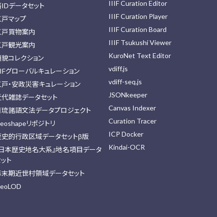
IIIF Curation Editor
藩IDデータセット
IIIF Curation Player
江戸マップ
IIIF Curation Board
江戸買物案内
IIIF Tsukushi Viewer
江戸観光案内
KuroNet Text Editor
顔貌コレクション
vdiff.js
IIFグローバルキュレーション
vdiff-seq.js
江戸・安政災害キュレーション
JSONkeeper
近代雑誌データセット
Canvas Indexer
日琉諸語文法データプロジェクト
Curation Tracer
eoshapeリポジトリ
ICP Docker
歴史的行政区域データセットβ版
Kindai-OCR
『日本歴史地名大系』地名項目データ
セット
幕末期近世村領域データセット
eoLOD