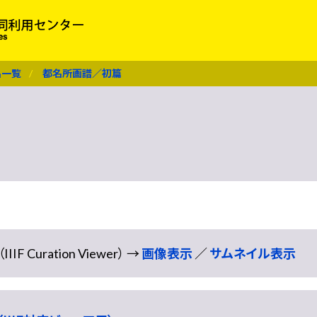
名一覧
都名所画譜／初篇
Curation Viewer） →
画像表示
／
サムネイル表示