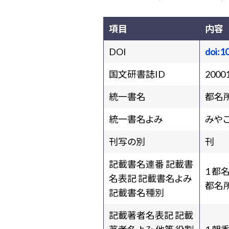
項目
内容
DOI
doi:1
国文研書誌ID
2000
統一書名
都名
統一書名よみ
みや
刊写の別
刊
記載書名連番 記載書
1 都
名表記 記載書名よみ
都名
記載書名種別
記載著者名表記 記載