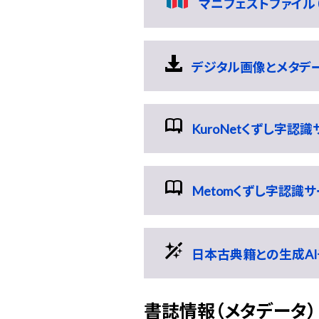
マニフェストファイル（
デジタル画像とメタデータ
KuroNetくずし字認
Metomくずし字認識
日本古典籍との生成AI
書誌情報（メタデータ）