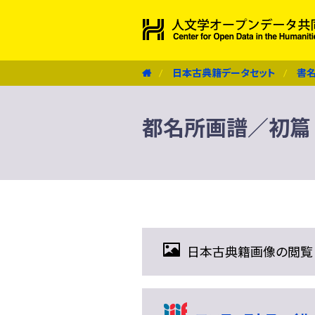
日本古典籍データセット
書
都名所画譜／初篇
日本古典籍画像の閲覧（IIIF 