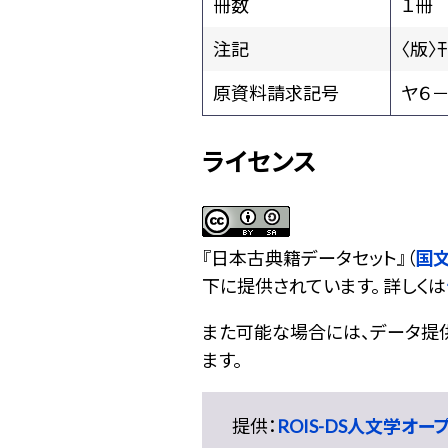
冊数
１冊
注記
〈版〉
原資料請求記号
ヤ６－
ライセンス
『
日本古典籍データセット
』（
国
下に提供されています。 詳しくは
また可能な場合には、データ提供元
ます。
提供：
ROIS-DS人文学オ