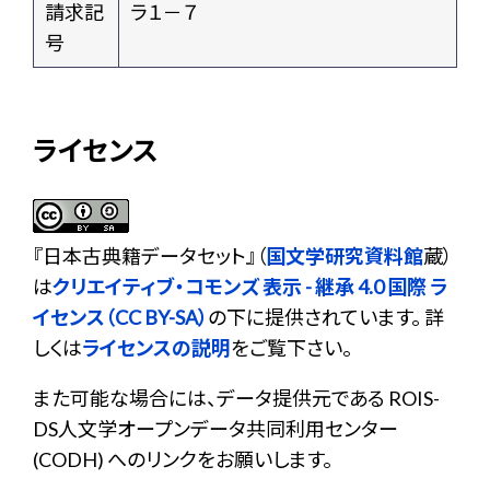
請求記
ラ１－７
号
ライセンス
『
日本古典籍データセット
』（
国文学研究資料館
蔵）
は
クリエイティブ・コモンズ 表示 - 継承 4.0 国際 ラ
イセンス（CC BY-SA）
の下に提供されています。 詳
しくは
ライセンスの説明
をご覧下さい。
また可能な場合には、データ提供元である ROIS-
DS人文学オープンデータ共同利用センター
(CODH) へのリンクをお願いします。