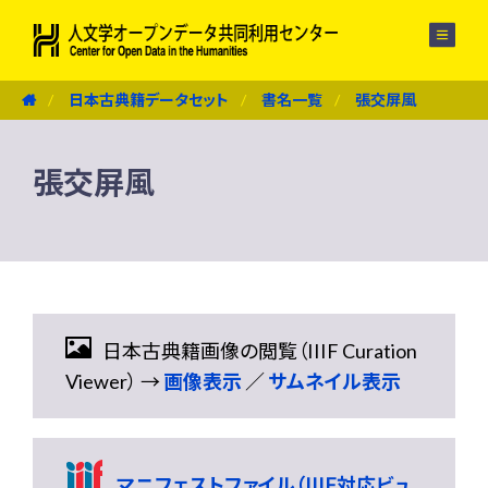
メニュー
日本古典籍データセット
書名一覧
張交屏風
張交屏風
日本古典籍画像の閲覧（IIIF Curation
Viewer） →
画像表示
／
サムネイル表示
マニフェストファイル（IIIF対応ビュ