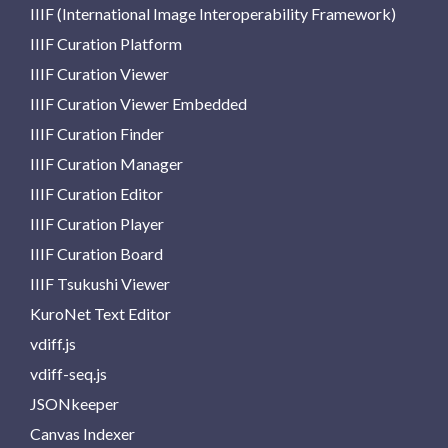
IIIF (International Image Interoperability Framework)
IIIF Curation Platform
IIIF Curation Viewer
IIIF Curation Viewer Embedded
IIIF Curation Finder
IIIF Curation Manager
IIIF Curation Editor
IIIF Curation Player
IIIF Curation Board
IIIF Tsukushi Viewer
KuroNet Text Editor
vdiff.js
vdiff-seq.js
JSONkeeper
Canvas Indexer