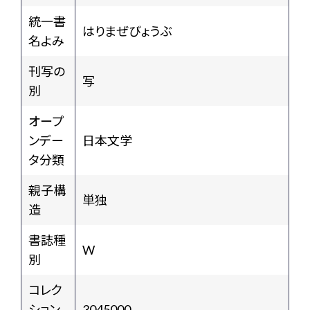
統一書
はりまぜびょうぶ
名よみ
刊写の
写
別
オープ
ンデー
日本文学
タ分類
親子構
単独
造
書誌種
W
別
コレク
ション
3045000