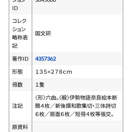
ID
コレク
ション
国文研
略称表
記
著作ID
4357362
形態
１３５×２７８ｃｍ
冊数
１隻
〈形〉六曲。〈般〉伊勢物語奈良絵本断
注記
簡４枚／新後撰和歌集切・三体詩切
６枚／扇面６枚／短冊４枚等張交。
原資料