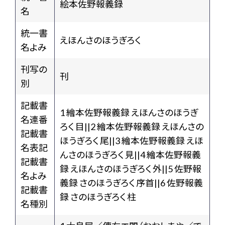
絵本佐野報義録
名
統一書
えほんさのほうぎろく
名よみ
刊写の
刊
別
記載書
1 繪本佐野報義録 えほんさのほうぎ
名連番
ろく 目||2 繪本佐野報義録 えほんさの
記載書
ほうぎろく 尾||3 繪本佐野報義録 えほ
名表記
んさのほうぎろく 見||4 繪本佐野報義
記載書
録 えほんさのほうぎろく 外||5 佐野報
名よみ
義録 さのほうぎろく 序首||6 佐野報義
記載書
録 さのほうぎろく 柱
名種別