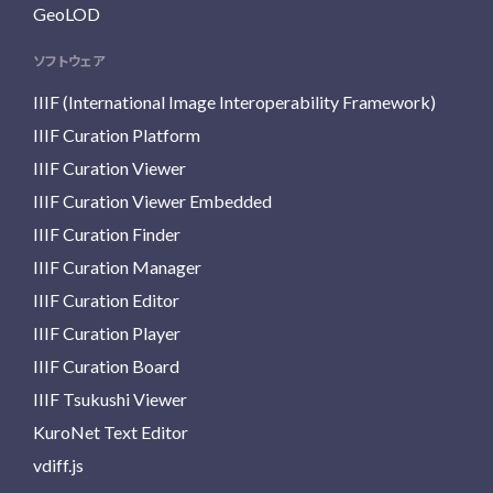
GeoLOD
ソフトウェア
IIIF (International Image Interoperability Framework)
IIIF Curation Platform
IIIF Curation Viewer
IIIF Curation Viewer Embedded
IIIF Curation Finder
IIIF Curation Manager
IIIF Curation Editor
IIIF Curation Player
IIIF Curation Board
IIIF Tsukushi Viewer
KuroNet Text Editor
vdiff.js