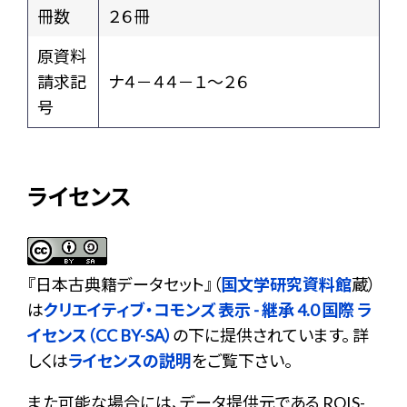
冊数
２６冊
原資料
請求記
ナ４－４４－１～２６
号
ライセンス
『
日本古典籍データセット
』（
国文学研究資料館
蔵）
は
クリエイティブ・コモンズ 表示 - 継承 4.0 国際 ラ
イセンス（CC BY-SA）
の下に提供されています。 詳
しくは
ライセンスの説明
をご覧下さい。
また可能な場合には、データ提供元である ROIS-