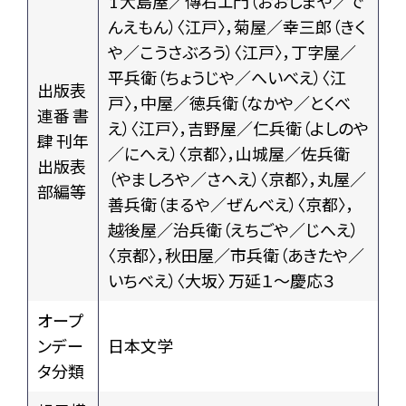
1 大島屋／傳右エ門（おおしまや／で
んえもん）〈江戸〉，菊屋／幸三郎（きく
や／こうさぶろう）〈江戸〉，丁字屋／
平兵衛（ちょうじや／へいべえ）〈江
出版表
戸〉，中屋／徳兵衛（なかや／とくべ
連番 書
え）〈江戸〉，吉野屋／仁兵衛（よしのや
肆 刊年
／にへえ）〈京都〉，山城屋／佐兵衛
出版表
（やましろや／さへえ）〈京都〉，丸屋／
部編等
善兵衛（まるや／ぜんべえ）〈京都〉，
越後屋／治兵衛（えちごや／じへえ）
〈京都〉，秋田屋／市兵衛（あきたや／
いちべえ）〈大坂〉 万延１〜慶応３
オープ
ンデー
日本文学
タ分類