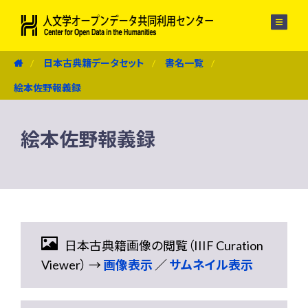
メニュー
日本古典籍データセット
書名一覧
絵本佐野報義録
絵本佐野報義録
日本古典籍画像の閲覧（IIIF Curation
Viewer） →
画像表示
／
サムネイル表示