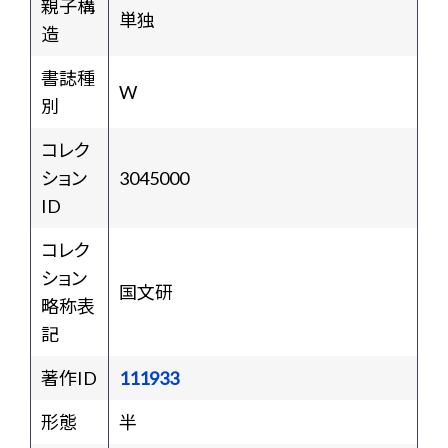
親子構
単独
造
書誌種
W
別
コレク
ション
3045000
ID
コレク
ション
国文研
略称表
記
著作ID
111933
形態
半