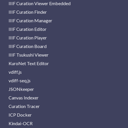
IIIF Curation Viewer Embedded
IIIF Curation Finder
IIIF Curation Manager
IIIF Curation Editor
IIIF Curation Player
IIIF Curation Board
IIIF Tsukushi Viewer
KuroNet Text Editor
vdiff.js
vdiff-seq.js
JSONkeeper
Canvas Indexer
Curation Tracer
ICP Docker
Kindai-OCR