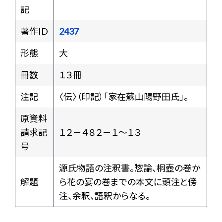
記
著作ID
2437
形態
大
冊数
１３冊
注記
〈伝〉（印記）「家在蘇山陽野田氏」。
原資料
請求記
１２－４８２－１～１３
号
源氏物語の注釈書。惣論、桐壺の巻か
解題
ら花の宴の巻までの本文に頭注と傍
注、余釈、語釈からなる。