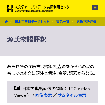
メニュー
日本古典籍データセット
書名一覧
源氏物語評釈
源氏物語評釈
源氏物語の注釈書。惣論、桐壺の巻から花の宴の
巻までの本文に頭注と傍注、余釈、語釈からなる。
日本古典籍画像の閲覧（IIIF Curation
Viewer） →
画像表示
／
サムネイル表示