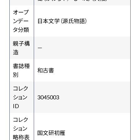
オープ
ンデー
日本文学（源氏物語）
タ分類
親子構
－
造
書誌種
和古書
別
コレク
ション
3045003
ID
コレク
ション
国文研初雁
略称表