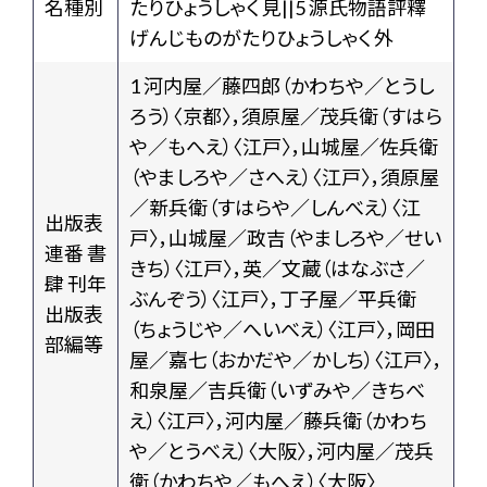
名種別
たりひょうしゃく 見||5 源氏物語評釋
げんじものがたりひょうしゃく 外
1 河内屋／藤四郎（かわちや／とうし
ろう）〈京都〉，須原屋／茂兵衛（すはら
や／もへえ）〈江戸〉，山城屋／佐兵衛
（やましろや／さへえ）〈江戸〉，須原屋
／新兵衛（すはらや／しんべえ）〈江
出版表
戸〉，山城屋／政吉（やましろや／せい
連番 書
きち）〈江戸〉，英／文蔵（はなぶさ／
肆 刊年
ぶんぞう）〈江戸〉，丁子屋／平兵衛
出版表
（ちょうじや／へいべえ）〈江戸〉，岡田
部編等
屋／嘉七（おかだや／かしち）〈江戸〉，
和泉屋／吉兵衛（いずみや／きちべ
え）〈江戸〉，河内屋／藤兵衛（かわち
や／とうべえ）〈大阪〉，河内屋／茂兵
衛（かわちや／もへえ）〈大阪〉