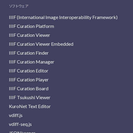
ソフトウェア
IIIF (International Image Interoperability Framework)
IIIF Curation Platform
IIIF Curation Viewer
IIIF Curation Viewer Embedded
IIIF Curation Finder
IIIF Curation Manager
IIIF Curation Editor
IIIF Curation Player
IIIF Curation Board
IIIF Tsukushi Viewer
KuroNet Text Editor
vdiff.js
vdiff-seq.js
JSONkeeper