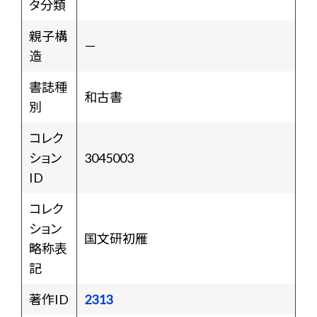
タ分類
親子構
－
造
書誌種
和古書
別
コレク
ション
3045003
ID
コレク
ション
国文研初雁
略称表
記
著作ID
2313