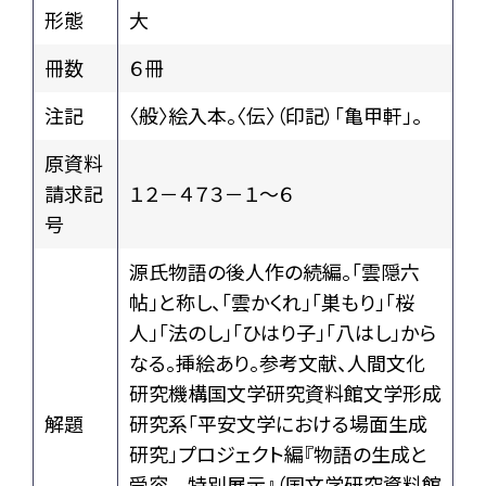
形態
大
冊数
６冊
注記
〈般〉絵入本。〈伝〉（印記）「亀甲軒」。
原資料
請求記
１２－４７３－１～６
号
源氏物語の後人作の続編。「雲隠六
帖」と称し、「雲かくれ」「巣もり」「桜
人」「法のし」「ひはり子」「八はし」から
なる。挿絵あり。参考文献、人間文化
研究機構国文学研究資料館文学形成
解題
研究系「平安文学における場面生成
研究」プロジェクト編『物語の生成と
受容 特別展示』（国文学研究資料館