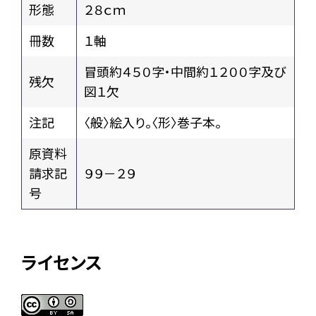
形態
２８ｃｍ
冊数
１軸
冒頭約４５０字・中間約１２００字及び
残欠
図１欠
注記
〈般〉絵入り。〈形〉巻子本。
原資料
請求記
９９－２９
号
ライセンス