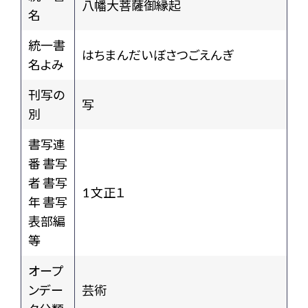
八幡大菩薩御縁起
名
統一書
はちまんだいぼさつごえんぎ
名よみ
刊写の
写
別
書写連
番 書写
者 書写
1 文正１
年 書写
表部編
等
オープ
ンデー
芸術