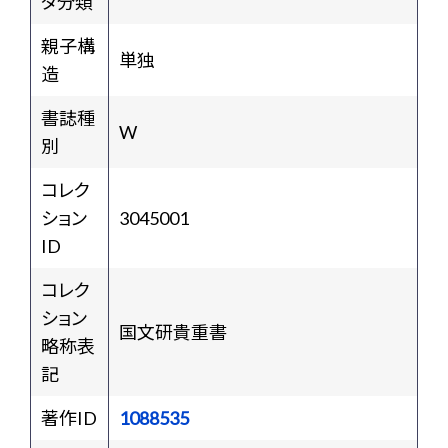
タ分類
親子構
単独
造
書誌種
W
別
コレク
ション
3045001
ID
コレク
ション
国文研貴重書
略称表
記
著作ID
1088535