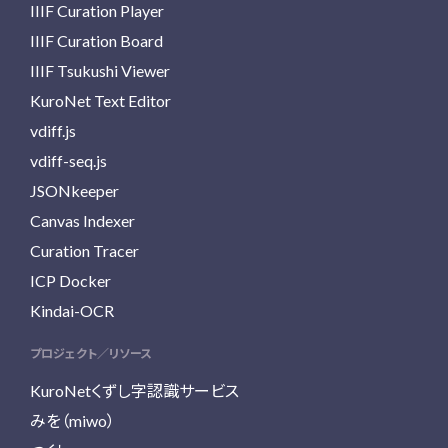
IIIF Curation Player
IIIF Curation Board
IIIF Tsukushi Viewer
KuroNet Text Editor
vdiff.js
vdiff-seq.js
JSONkeeper
Canvas Indexer
Curation Tracer
ICP Docker
Kindai-OCR
プロジェクト／リソース
KuroNetくずし字認識サービス
みを（miwo）