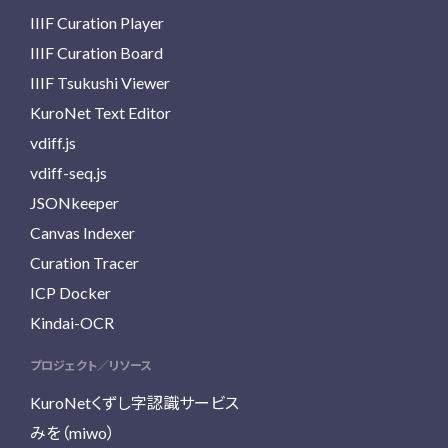
IIIF Curation Player
IIIF Curation Board
IIIF Tsukushi Viewer
KuroNet Text Editor
vdiff.js
vdiff-seq.js
JSONkeeper
Canvas Indexer
Curation Tracer
ICP Docker
Kindai-OCR
プロジェクト／リソース
KuroNetくずし字認識サービス
みを（miwo）