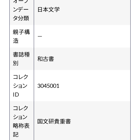
オープ
ンデー
日本文学
タ分類
親子構
－
造
書誌種
和古書
別
コレク
ション
3045001
ID
コレク
ション
国文研貴重書
略称表
記