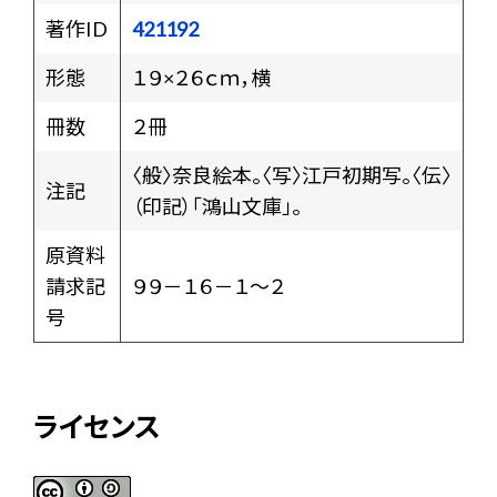
著作ID
421192
形態
１９×２６ｃｍ，横
冊数
２冊
〈般〉奈良絵本。〈写〉江戸初期写。〈伝〉
注記
（印記）「鴻山文庫」。
原資料
請求記
９９－１６－１～２
号
ライセンス