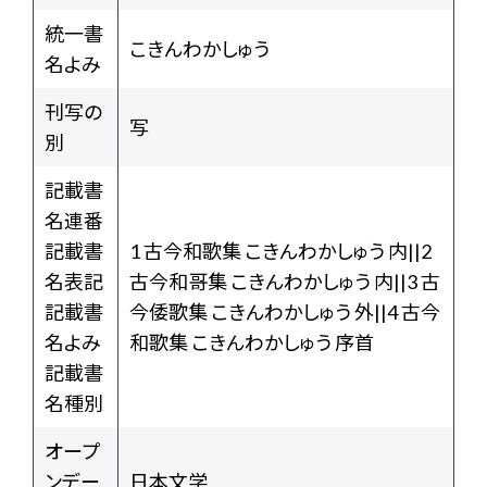
統一書
こきんわかしゅう
名よみ
刊写の
写
別
記載書
名連番
記載書
1 古今和歌集 こきんわかしゅう 内||2
名表記
古今和哥集 こきんわかしゅう 内||3 古
記載書
今倭歌集 こきんわかしゅう 外||4 古今
名よみ
和歌集 こきんわかしゅう 序首
記載書
名種別
オープ
ンデー
日本文学