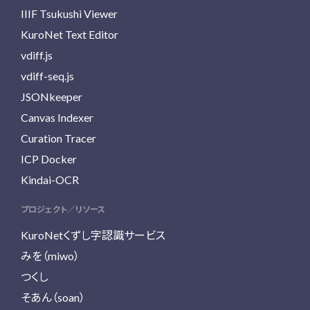
IIIF Tsukushi Viewer
KuroNet Text Editor
vdiff.js
vdiff-seq.js
JSONkeeper
Canvas Indexer
Curation Tracer
ICP Docker
Kindai-OCR
プロジェクト／リソース
KuroNetくずし字認識サービス
みを（miwo）
つくし
そあん（soan）