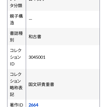
タ分類
親子構
－
造
書誌種
和古書
別
コレク
ション
3045001
ID
コレク
ション
国文研貴重書
略称表
記
著作ID
2664