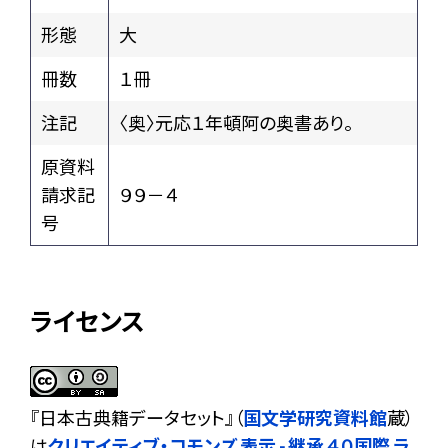
形態
大
冊数
１冊
注記
〈奥〉元応１年頓阿の奥書あり。
原資料
請求記
９９－４
号
ライセンス
『
日本古典籍データセット
』（
国文学研究資料館
蔵）
は
クリエイティブ・コモンズ 表示 - 継承 4.0 国際 ラ