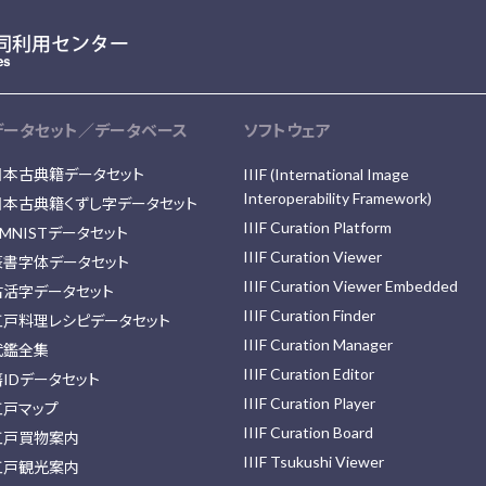
データセット／データベース
ソフトウェア
日本古典籍データセット
IIIF (International Image
Interoperability Framework)
日本古典籍くずし字データセット
IIIF Curation Platform
MNISTデータセット
IIIF Curation Viewer
篆書字体データセット
IIIF Curation Viewer Embedded
古活字データセット
IIIF Curation Finder
江戸料理レシピデータセット
IIIF Curation Manager
武鑑全集
IIIF Curation Editor
藩IDデータセット
IIIF Curation Player
江戸マップ
IIIF Curation Board
江戸買物案内
IIIF Tsukushi Viewer
江戸観光案内