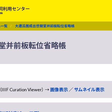
名一覧
大遷泒居成出世開堂并前板転位省略帳
堂并前板転位省略帳
Curation Viewer） →
画像表示
／
サムネイル表示