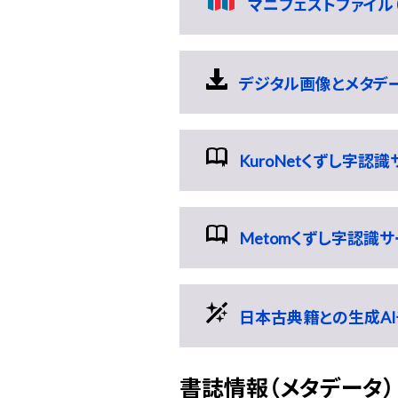
マニフェストファイル（
デジタル画像とメタデータ
KuroNetくずし字認
Metomくずし字認識
日本古典籍との生成AI
書誌情報（メタデータ）