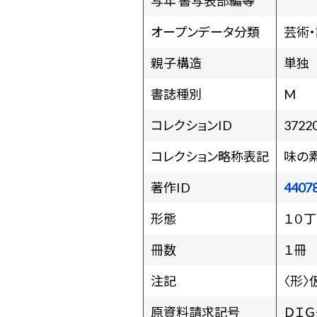
写年 書写表部編等
オープンデータ分類
芸術
親子構造
単独
書誌種別
M
コレクションID
3722
コレクション略称表記
味の
著作ID
4407
形態
１０丁
冊数
１冊
注記
〈形〉
原資料請求記号
ＤＩＧ