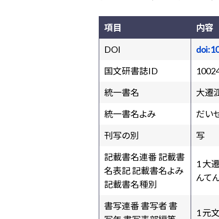
項目
内容
DOI
doi:1
国文研書誌ID
1002
統一書名
大遷
統一書名よみ
だい
刊写の別
写
記載書名連番 記載書
1 
名表記 記載書名よみ
んてん
記載書名種別
書写連番 書写者 書
1 元