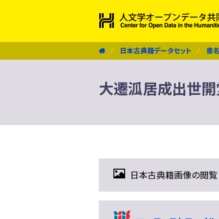
日本古典籍データセット
書
大遷泒居成出世開
日本古典籍画像の閲覧（IIIF 