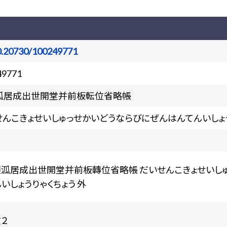
0.20730/100249771
49771
泒居成出世開堂并前板転位省略帳
せんこきょせいしゅっせかいどうならびにぜんはんてんいしょ
大遷泒居成出世開堂并前板轉位省略帳 だいせんこきょせいし
いしょうりゃくちょう 外
文２