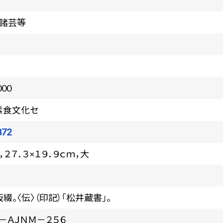
・諸芸等
000
素食文化セ
872
，２７．３×１９．９ｃｍ，大
仮綴。〈伝〉（印記）「松井蔵書」。
－ＡＪＮＭ－２５６