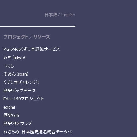
日本語
English
プロジェクト／リソース
KuroNetくずし字認識サービス
みを（miwo）
つくし
そあん（soan）
くずし字チャレンジ！
歴史ビッグデータ
Edo+150プロジェクト
edomi
歴史GIS
歴史地名マップ
れきちめ：日本歴史地名統合データベ