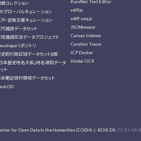
KuroNet Text Editor
顔貌コレクション
vdiff.js
IIFグローバルキュレーション
vdiff-seq.js
江戸・安政災害キュレーション
JSONkeeper
近代雑誌データセット
Canvas Indexer
日琉諸語文法データプロジェクト
Curation Tracer
eoshapeリポジトリ
ICP Docker
歴史的行政区域データセットβ版
Kindai-OCR
『日本歴史地名大系』地名項目データ
セット
幕末期近世村領域データセット
eoLOD
enter for Open Data in the Humanities (CODH)
@
ROIS-DS
. CC BY-SA 4.