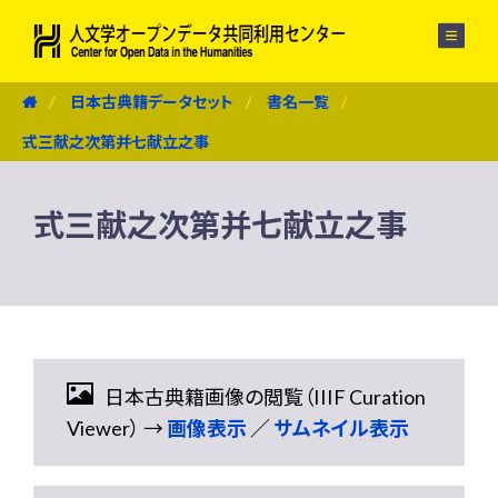
メニュー
日本古典籍データセット
書名一覧
式三献之次第并七献立之事
式三献之次第并七献立之事
日本古典籍画像の閲覧（IIIF Curation
Viewer） →
画像表示
／
サムネイル表示