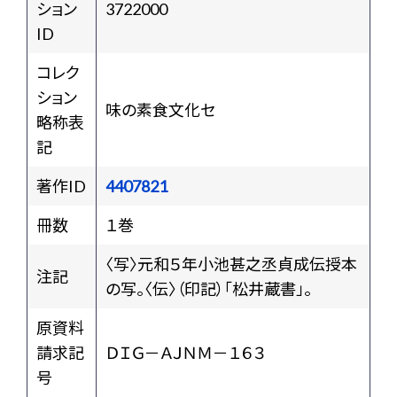
ション
3722000
ID
コレク
ション
味の素食文化セ
略称表
記
著作ID
4407821
冊数
１巻
〈写〉元和５年小池甚之丞貞成伝授本
注記
の写。〈伝〉（印記）「松井蔵書」。
原資料
請求記
ＤＩＧ－ＡＪＮＭ－１６３
号