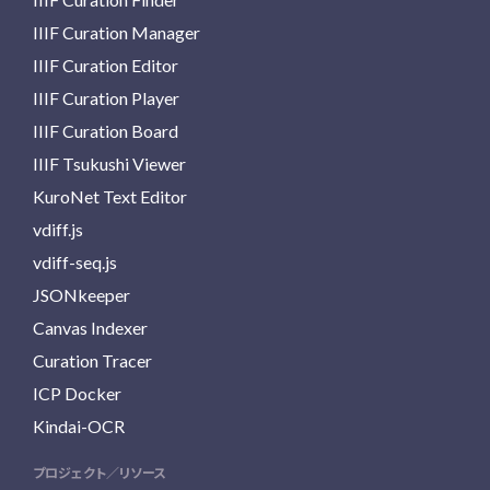
IIIF Curation Manager
IIIF Curation Editor
IIIF Curation Player
IIIF Curation Board
IIIF Tsukushi Viewer
KuroNet Text Editor
vdiff.js
vdiff-seq.js
JSONkeeper
Canvas Indexer
Curation Tracer
ICP Docker
Kindai-OCR
プロジェクト／リソース