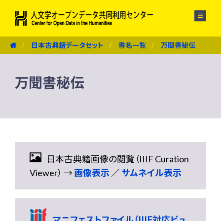
メニュー
日本古典籍データセット
書名一覧
万聞書秘伝
万聞書秘伝
日本古典籍画像の閲覧（IIIF Curation
Viewer） →
画像表示
／
サムネイル表示
マニフェストファイル（IIIF対応ビュ