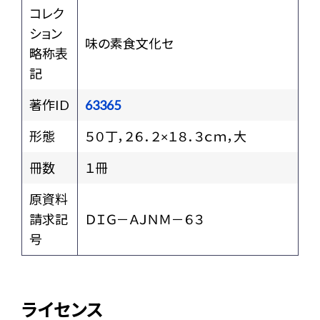
コレク
ション
味の素食文化セ
略称表
記
著作ID
63365
形態
５０丁，２６．２×１８．３ｃｍ，大
冊数
１冊
原資料
請求記
ＤＩＧ－ＡＪＮＭ－６３
号
ライセンス