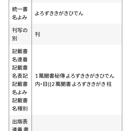
統一書
よろずききがきひでん
名よみ
刊写の
刊
別
記載書
名連番
記載書
名表記
1 萬聞書秘傳 よろずききがきひでん
記載書
内・目||2 萬聞書 よろずききがき 柱
名よみ
記載書
名種別
出版表
連番 書