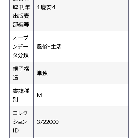
肆 刊年
1 慶安４
出版表
部編等
オープ
ンデー
風俗・生活
タ分類
親子構
単独
造
書誌種
M
別
コレク
ション
3722000
ID