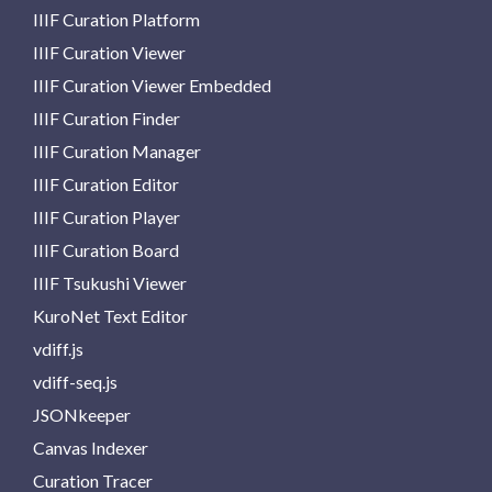
IIIF Curation Platform
IIIF Curation Viewer
IIIF Curation Viewer Embedded
IIIF Curation Finder
IIIF Curation Manager
IIIF Curation Editor
IIIF Curation Player
IIIF Curation Board
IIIF Tsukushi Viewer
KuroNet Text Editor
vdiff.js
vdiff-seq.js
JSONkeeper
Canvas Indexer
Curation Tracer