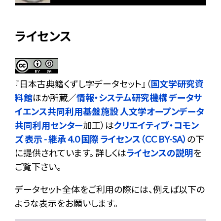
ライセンス
『
日本古典籍くずし字データセット
』（
国文学研究資
料館
ほか所蔵／
情報・システム研究機構 データサ
イエンス共同利用基盤施設 人文学オープンデータ
共同利用センター
加工）は
クリエイティブ・コモン
ズ 表示 - 継承 4.0 国際 ライセンス（CC BY-SA）
の下
に提供されています。 詳しくは
ライセンスの説明
を
ご覧下さい。
データセット全体をご利用の際には、例えば以下の
ような表示をお願いします。