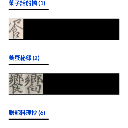
菓子話船橋 (1)
養蚕秘録 (2)
膳部料理抄 (6)