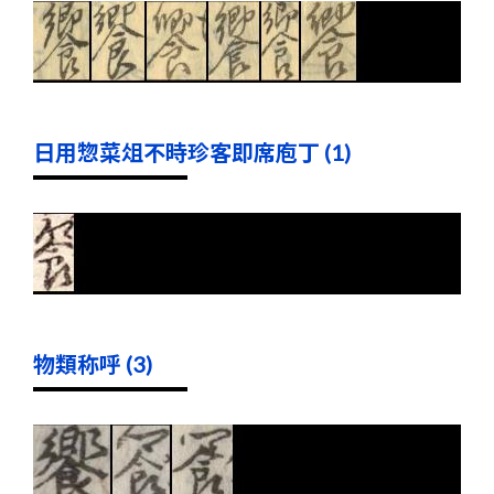
日用惣菜俎不時珍客即席庖丁 (1)
物類称呼 (3)