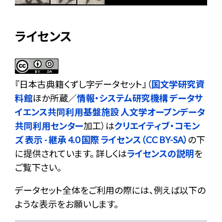
ライセンス
『
日本古典籍くずし字データセット
』（
国文学研究資
料館
ほか所蔵／
情報・システム研究機構 データサ
イエンス共同利用基盤施設 人文学オープンデータ
共同利用センター
加工）は
クリエイティブ・コモン
ズ 表示 - 継承 4.0 国際 ライセンス（CC BY-SA）
の下
に提供されています。 詳しくは
ライセンスの説明
を
ご覧下さい。
データセット全体をご利用の際には、例えば以下の
ような表示をお願いします。