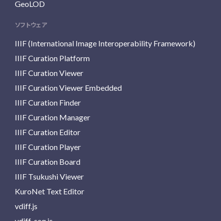
GeoLOD
ソフトウェア
IIIF (International Image Interoperability Framework)
IIIF Curation Platform
IIIF Curation Viewer
IIIF Curation Viewer Embedded
IIIF Curation Finder
IIIF Curation Manager
IIIF Curation Editor
IIIF Curation Player
IIIF Curation Board
IIIF Tsukushi Viewer
KuroNet Text Editor
vdiff.js
vdiff-seq.js