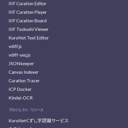
IIIF Curation Editor
IIIF Curation Player
IIIF Curation Board
IIIF Tsukushi Viewer
KuroNet Text Editor
vdiff.js
vdiff-seq.js
JSONkeeper
Canvas Indexer
Curation Tracer
ICP Docker
Kindai-OCR
プロジェクト／リソース
KuroNetくずし字認識サービス