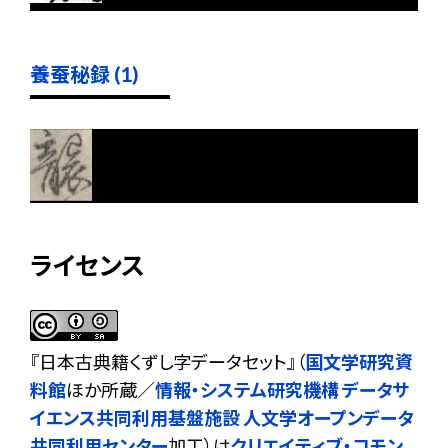
養蚕秘録 (1)
ライセンス
『
日本古典籍くずし字データセット
』（
国文学研究資
料館
ほか所蔵／
情報・システム研究機構 データサ
イエンス共同利用基盤施設 人文学オープンデータ
共同利用センター
加工）は
クリエイティブ・コモン