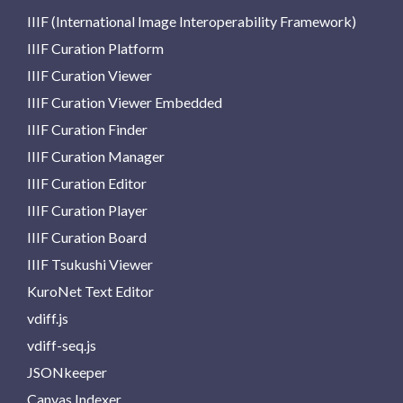
IIIF (International Image Interoperability Framework)
IIIF Curation Platform
IIIF Curation Viewer
IIIF Curation Viewer Embedded
IIIF Curation Finder
IIIF Curation Manager
IIIF Curation Editor
IIIF Curation Player
IIIF Curation Board
IIIF Tsukushi Viewer
KuroNet Text Editor
vdiff.js
vdiff-seq.js
JSONkeeper
Canvas Indexer