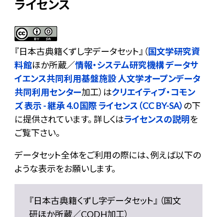
ライセンス
『
日本古典籍くずし字データセット
』（
国文学研究資
料館
ほか所蔵／
情報・システム研究機構 データサ
イエンス共同利用基盤施設 人文学オープンデータ
共同利用センター
加工）は
クリエイティブ・コモン
ズ 表示 - 継承 4.0 国際 ライセンス（CC BY-SA）
の下
に提供されています。 詳しくは
ライセンスの説明
を
ご覧下さい。
データセット全体をご利用の際には、例えば以下の
ような表示をお願いします。
『日本古典籍くずし字データセット』 （国文
研ほか所蔵／CODH加工）