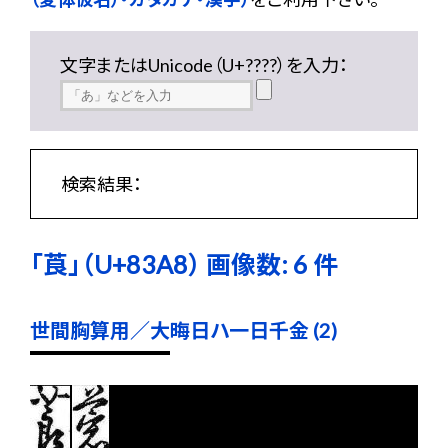
文字またはUnicode（U+????）を入力：
検索結果：
「莨」（U+83A8） 画像数: 6 件
世間胸算用／大晦日ハ一日千金 (2)