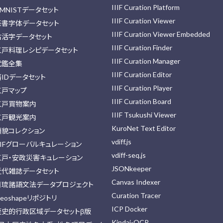
IIIF Curation Platform
MNISTデータセット
IIIF Curation Viewer
篆書字体データセット
IIIF Curation Viewer Embedded
古活字データセット
IIIF Curation Finder
江戸料理レシピデータセット
IIIF Curation Manager
武鑑全集
IIIF Curation Editor
藩IDデータセット
IIIF Curation Player
江戸マップ
IIIF Curation Board
江戸買物案内
IIIF Tsukushi Viewer
江戸観光案内
KuroNet Text Editor
顔貌コレクション
vdiff.js
IIFグローバルキュレーション
vdiff-seq.js
江戸・安政災害キュレーション
JSONkeeper
近代雑誌データセット
Canvas Indexer
日琉諸語文法データプロジェクト
Curation Tracer
eoshapeリポジトリ
ICP Docker
歴史的行政区域データセットβ版
Kindai-OCR