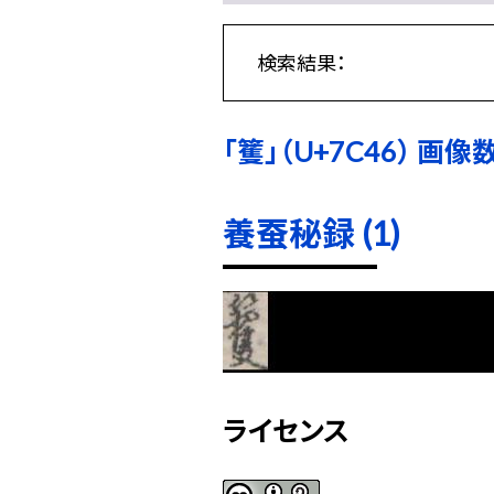
検索結果：
「籆」（U+7C46） 画像数
養蚕秘録 (1)
ライセンス