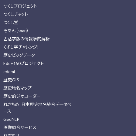
つくしプロジェクト
つくしチャット
つくし堂
そあん（soan）
古活字版の情報学的解析
くずし字チャレンジ！
歴史ビッグデータ
Edo+150プロジェクト
edomi
歴史GIS
歴史地名マップ
歴史的ジオコーダー
れきちめ：日本歴史地名統合データベ
ース
GeoNLP
画像照合サービス
れきすけ