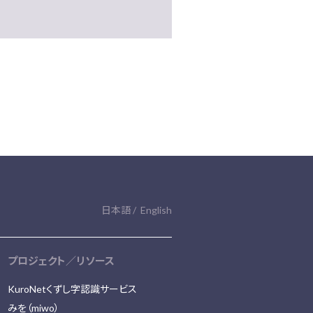
日本語
English
プロジェクト／リソース
KuroNetくずし字認識サービス
みを（miwo）