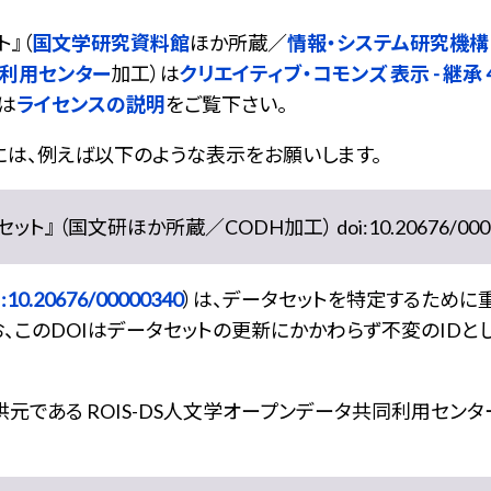
ト
』（
国文学研究資料館
ほか所蔵／
情報・システム研究機構
同利用センター
加工）は
クリエイティブ・コモンズ 表示 - 継承 4.
は
ライセンスの説明
をご覧下さい。
には、例えば以下のような表示をお願いします。
』 （国文研ほか所蔵／CODH加工） doi:10.20676/0000
:10.20676/00000340
）は、データセットを特定するために
、このDOIはデータセットの更新にかかわらず不変のIDと
である ROIS-DS人文学オープンデータ共同利用センター