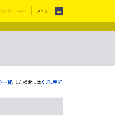
日本語
English
メニュー
）一覧
、また検索には
くずし字デ