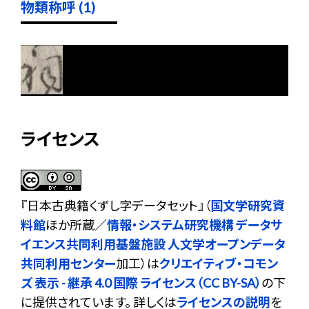
物類称呼 (1)
ライセンス
『
日本古典籍くずし字データセット
』（
国文学研究資
料館
ほか所蔵／
情報・システム研究機構 データサ
イエンス共同利用基盤施設 人文学オープンデータ
共同利用センター
加工）は
クリエイティブ・コモン
ズ 表示 - 継承 4.0 国際 ライセンス（CC BY-SA）
の下
に提供されています。 詳しくは
ライセンスの説明
を