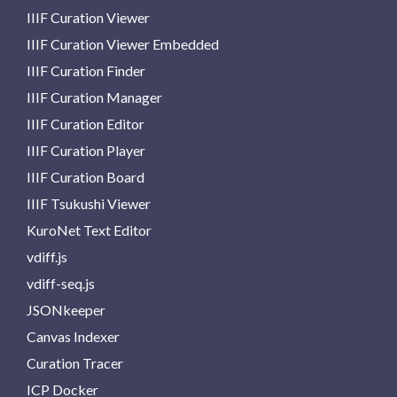
IIIF Curation Viewer
IIIF Curation Viewer Embedded
IIIF Curation Finder
IIIF Curation Manager
IIIF Curation Editor
IIIF Curation Player
IIIF Curation Board
IIIF Tsukushi Viewer
KuroNet Text Editor
vdiff.js
vdiff-seq.js
JSONkeeper
Canvas Indexer
Curation Tracer
ICP Docker