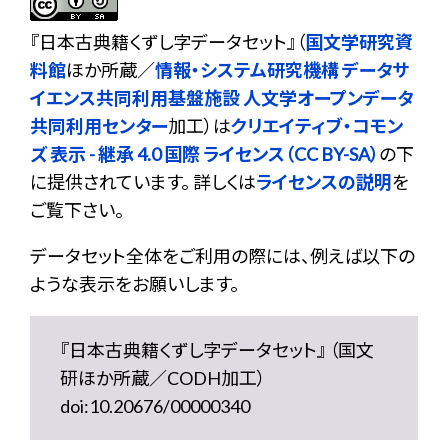
『
日本古典籍くずし字データセット
』（
国文学研究資
料館
ほか所蔵／
情報・システム研究機構 データサ
イエンス共同利用基盤施設 人文学オープンデータ
共同利用センター
加工）は
クリエイティブ・コモン
ズ 表示 - 継承 4.0 国際 ライセンス（CC BY-SA）
の下
に提供されています。 詳しくは
ライセンスの説明
を
ご覧下さい。
データセット全体をご利用の際には、例えば以下の
ような表示をお願いします。
『日本古典籍くずし字データセット』 （国文
研ほか所蔵／CODH加工）
doi:10.20676/00000340