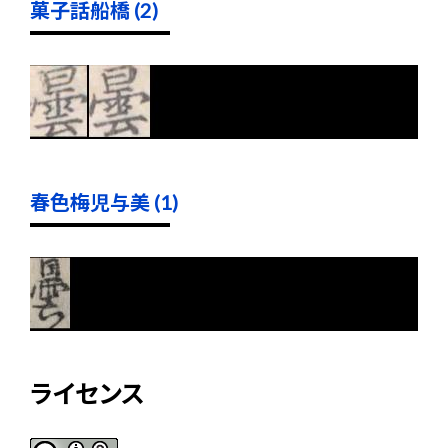
菓子話船橋 (2)
春色梅児与美 (1)
ライセンス