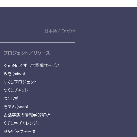
日本語
English
プロジェクト／リソース
KuroNetくずし字認識サービス
みを（miwo）
つくしプロジェクト
つくしチャット
つくし堂
そあん（soan）
古活字版の情報学的解析
くずし字チャレンジ！
歴史ビッグデータ