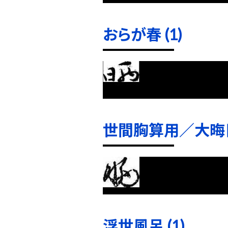
おらが春 (1)
世間胸算用／大晦日
浮世風呂 (1)