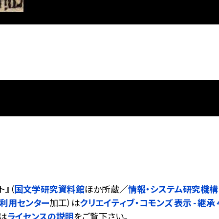
ト
』（
国文学研究資料館
ほか所蔵／
情報・システム研究機構
同利用センター
加工）は
クリエイティブ・コモンズ 表示 - 継承 4.
は
ライセンスの説明
をご覧下さい。