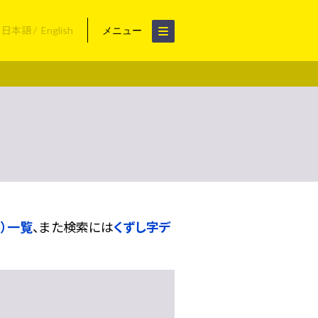
日本語
English
メニュー
）一覧
、また検索には
くずし字デ