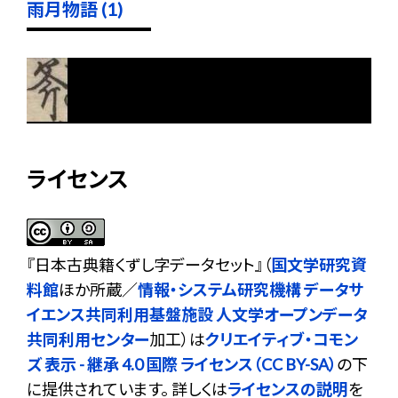
雨月物語 (1)
ライセンス
『
日本古典籍くずし字データセット
』（
国文学研究資
料館
ほか所蔵／
情報・システム研究機構 データサ
イエンス共同利用基盤施設 人文学オープンデータ
共同利用センター
加工）は
クリエイティブ・コモン
ズ 表示 - 継承 4.0 国際 ライセンス（CC BY-SA）
の下
に提供されています。 詳しくは
ライセンスの説明
を