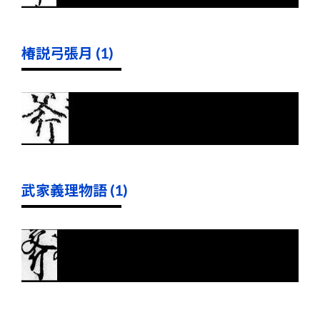
椿説弓張月 (1)
武家義理物語 (1)