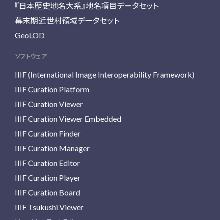
『日本歴史地名大系』地名項目データセット
幕末期近世村領域データセット
GeoLOD
ソフトウェア
IIIF (International Image Interoperability Framework)
IIIF Curation Platform
IIIF Curation Viewer
IIIF Curation Viewer Embedded
IIIF Curation Finder
IIIF Curation Manager
IIIF Curation Editor
IIIF Curation Player
IIIF Curation Board
IIIF Tsukushi Viewer