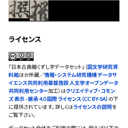
ライセンス
『
日本古典籍くずし字データセット
』（
国文学研究資
料館
ほか所蔵／
情報・システム研究機構 データサ
イエンス共同利用基盤施設 人文学オープンデータ
共同利用センター
加工）は
クリエイティブ・コモン
ズ 表示 - 継承 4.0 国際 ライセンス（CC BY-SA）
の下
に提供されています。 詳しくは
ライセンスの説明
を
ご覧下さい。